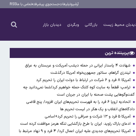
آرشیو
تبلیغات
جستجوی پیشرفته
تماس با ما
RSS
یدبان محیط زیست
بازرگانی
وبگردی
دیدبان بازار
پربیننده ترین
شهادت ۴ پاسدار ایرانی در حمله دیشب آمریکت و عربستان به عراق
لیندزی گراهام، سناتور جمهوریخواه آمریکا درگذشت
آمریکا ۸ فرد و ۶ شرکت در ارتباط با دولت ایران را تحریم کرد
ترامپ: قطعاً به سایت کوه کلنگ حمله خواهیم کرد/شما نمی‌دانید چه
گفت‌وگوهایی پشت صحنه با ایران در جریان است
اتحادیه اروپا ۶ فرد را به فهرست تحریم‌های ایران افزود/ پنج قاضی
دادگاه‌های انقلاب و یک هکر در لیست تحریم ها
آمریکا ۵ فرد و ۱۳ شرکت و صرافی را تحریم کرد+اسامی
ادعای باراک راوید: ایران با طرح بازگشایی تنگه هرمز موافقت کرده است
آمریکا تحریم‌های جدیدی علیه ایران اعمال کرد/ ۴ فرد و ۹ نهاد مرتبط با