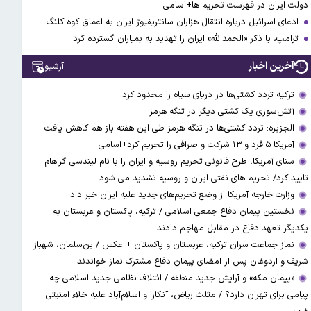
دولت ایران در فهرست تحریم ها+اسامی
ادعای اسرائیل درباره انتقال هزاران سانتریفیوژ ایران به اعماق کوه کلنگ
ترامپ، با ذکر «الحمدالله» ایران را تهدید به بمباران گسترده کرد
آخرین اخبار
آرشیو
ترکیه تردد کشتی‌ها در دریای سیاه را محدود کرد
آتش‌سوزی یک کشتی دیگر در تنگه هرمز
الجزیره: تردد کشتی‌ها در تنگه هرمز طی این هفته باز هم کاهش یافت
آمریکا ۵ فرد و ۱۳ شرکت و صرافی را تحریم کرد+اسامی
سنای آمریکا، طرح قانونی تحریم روسیه و ایران را با نام لیندسی گراهام
تایید کرد/ تحریم های نفتی ایران و روسیه تشدید می شود
وزارت خارجه آمریکا از وضع تحریم‌های جدید علیه ایران خبر داد
نخستین پیمان دفاع جمعی اسلامی / ترکیه، پاکستان و عربستان به
یکدیگر تعهد دفاع در مقابل مهاجم دادند
نماز جماعت سران ترکیه، عربستان و پاکستان + عکس / بن‌سلمان، شهباز
شریف و اردوغان پس از امضای پیمان دفاع مشترک نماز خواندند
«پیمان مکه» و آرایش جدید منطقه / ائتلاف نظامی جدید اسلامی چه
پیامی برای تهران دارد؟ / مثلث ریاض، آنکارا و اسلام‌آباد علیه خلاء امنیتی