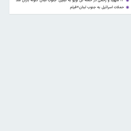
۱۳ شهید و زخمی در حمله تل آویو به تبنین؛ جنوب لبنان گلوله باران شد
حملات اسرائیل به جنوب لبنان+فیلم