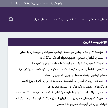
آرشیو
تبلیغات
جستجوی پیشرفته
تماس با ما
RSS
یدبان محیط زیست
بازرگانی
وبگردی
دیدبان بازار
پربیننده ترین
شهادت ۴ پاسدار ایرانی در حمله دیشب آمریکت و عربستان به عراق
لیندزی گراهام، سناتور جمهوریخواه آمریکا درگذشت
آمریکا ۸ فرد و ۶ شرکت در ارتباط با دولت ایران را تحریم کرد
ترامپ: قطعاً به سایت کوه کلنگ حمله خواهیم کرد/شما نمی‌دانید چه
گفت‌وگوهایی پشت صحنه با ایران در جریان است
اتحادیه اروپا ۶ فرد را به فهرست تحریم‌های ایران افزود/ پنج قاضی
دادگاه‌های انقلاب و یک هکر در لیست تحریم ها
ادعای باراک راوید: ایران با طرح بازگشایی تنگه هرمز موافقت کرده است
آمریکا تحریم‌های جدیدی علیه ایران اعمال کرد/ ۴ فرد و ۹ نهاد مرتبط با
دولت ایران در فهرست تحریم ها+اسامی