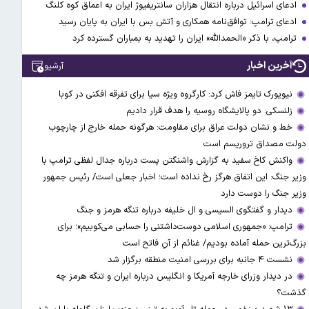
ادعای اسرائیل درباره انتقال هزاران سانتریفیوژ ایران به اعماق کوه کلنگ
ادعای ترامپ: توافق‌نامه همکاری و آتش بس با ایران به پایان رسید
ترامپ، با ذکر «الحمدالله» ایران را تهدید به بمباران گسترده کرد
آخرین اخبار
آرشیو
نیویورک تایمز فاش کرد: کارگروه ویژه سیا برای تفرقه افکنی در کوبا
زلنسکی: دو پالایشگاه روسیه را هدف قرار دادیم
خط و نشان دولت عراق برای مقاومت: هرگونه حمله خارج از چارچوب
دولت مصداق تروریسم است
واکنش کاخ سفید به گزارش واشنگتن پست درباره جدال لفظی ترامپ با
وزیر جنگ: این اتفاق هرگز رخ نداده است؛ اخبار جعلی است/ رئیس جمهور
وزیر جنگ را دوست دارد
دیدار و گفتگوی السیسی و ال خلیفه درباره تنگه هرمز و جنگ
ترامپ: «جمهوری اسلامی دوست‌داشتنی را حسابی می‌کوبیم»؛ برای
بزرگ‌ترین حمله آماده بودیم/ غنائم از آنِ فاتح است
نشست ۴ جانبه برای بررسی امنیت منطقه برگزار شد
در دیدار وزرای خارجه آمریکا و انگلیس درباره ایران و تنگه هرمز چه
گذشت؟