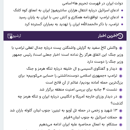
دولت ایران در فهرست تحریم ها+اسامی
ادعای اسرائیل درباره انتقال هزاران سانتریفیوژ ایران به اعماق کوه کلنگ
ادعای ترامپ: توافق‌نامه همکاری و آتش بس با ایران به پایان رسید
ترامپ، با ذکر «الحمدالله» ایران را تهدید به بمباران گسترده کرد
آخرین اخبار
آرشیو
واکنش کاخ سفید به گزارش واشنگتن پست درباره جدال لفظی ترامپ با
وزیر جنگ: این اتفاق هرگز رخ نداده است؛ اخبار جعلی است/ رئیس جمهور
وزیر جنگ را دوست دارد
دیدار و گفتگوی السیسی و ال خلیفه درباره تنگه هرمز و جنگ
ترامپ: «جمهوری اسلامی دوست‌داشتنی را حسابی می‌کوبیم»؛ برای
بزرگ‌ترین حمله آماده بودیم/ غنائم از آنِ فاتح است
نشست ۴ جانبه برای بررسی امنیت منطقه برگزار شد
در دیدار وزرای خارجه آمریکا و انگلیس درباره ایران و تنگه هرمز چه
گذشت؟
۱۳ شهید و زخمی در حمله تل آویو به تبنین؛ جنوب لبنان گلوله باران شد
حملات اسرائیل به جنوب لبنان+فیلم
سنتکام: به اعمال محاصره علیه ایران ادامه می‌دهیم