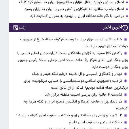
ادعای اسرائیل درباره انتقال هزاران سانتریفیوژ ایران به اعماق کوه کلنگ
ادعای ترامپ: توافق‌نامه همکاری و آتش بس با ایران به پایان رسید
ترامپ، با ذکر «الحمدالله» ایران را تهدید به بمباران گسترده کرد
آخرین اخبار
آرشیو
خط و نشان دولت عراق برای مقاومت: هرگونه حمله خارج از چارچوب
دولت مصداق تروریسم است
واکنش کاخ سفید به گزارش واشنگتن پست درباره جدال لفظی ترامپ با
وزیر جنگ: این اتفاق هرگز رخ نداده است؛ اخبار جعلی است/ رئیس جمهور
وزیر جنگ را دوست دارد
دیدار و گفتگوی السیسی و ال خلیفه درباره تنگه هرمز و جنگ
ترامپ: «جمهوری اسلامی دوست‌داشتنی را حسابی می‌کوبیم»؛ برای
بزرگ‌ترین حمله آماده بودیم/ غنائم از آنِ فاتح است
نشست ۴ جانبه برای بررسی امنیت منطقه برگزار شد
در دیدار وزرای خارجه آمریکا و انگلیس درباره ایران و تنگه هرمز چه
گذشت؟
۱۳ شهید و زخمی در حمله تل آویو به تبنین؛ جنوب لبنان گلوله باران شد
حملات اسرائیل به جنوب لبنان+فیلم