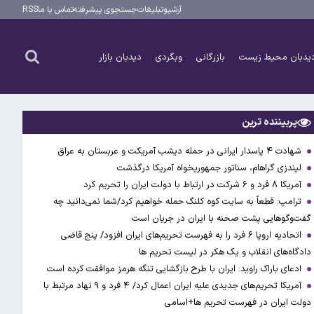
آرشیو
تبلیغات
جستجوی پیشرفته
تماس با ما
RSS
یدبان محیط زیست
بازرگانی
وبگردی
دیدبان بازار
پربیننده ترین
شهادت ۴ پاسدار ایرانی در حمله دیشب آمریکت و عربستان به عراق
لیندزی گراهام، سناتور جمهوریخواه آمریکا درگذشت
آمریکا ۸ فرد و ۶ شرکت در ارتباط با دولت ایران را تحریم کرد
ترامپ: قطعاً به سایت کوه کلنگ حمله خواهیم کرد/شما نمی‌دانید چه
گفت‌وگوهایی پشت صحنه با ایران در جریان است
اتحادیه اروپا ۶ فرد را به فهرست تحریم‌های ایران افزود/ پنج قاضی
دادگاه‌های انقلاب و یک هکر در لیست تحریم ها
ادعای باراک راوید: ایران با طرح بازگشایی تنگه هرمز موافقت کرده است
آمریکا تحریم‌های جدیدی علیه ایران اعمال کرد/ ۴ فرد و ۹ نهاد مرتبط با
دولت ایران در فهرست تحریم ها+اسامی