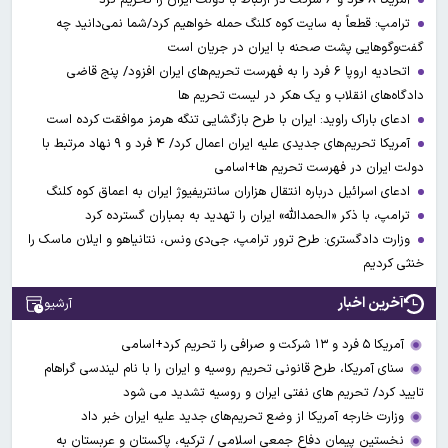
ترامپ: قطعاً به سایت کوه کلنگ حمله خواهیم کرد/شما نمی‌دانید چه
گفت‌وگوهایی پشت صحنه با ایران در جریان است
اتحادیه اروپا ۶ فرد را به فهرست تحریم‌های ایران افزود/ پنج قاضی
دادگاه‌های انقلاب و یک هکر در لیست تحریم ها
ادعای باراک راوید: ایران با طرح بازگشایی تنگه هرمز موافقت کرده است
آمریکا تحریم‌های جدیدی علیه ایران اعمال کرد/ ۴ فرد و ۹ نهاد مرتبط با
دولت ایران در فهرست تحریم ها+اسامی
ادعای اسرائیل درباره انتقال هزاران سانتریفیوژ ایران به اعماق کوه کلنگ
ترامپ، با ذکر «الحمدالله» ایران را تهدید به بمباران گسترده کرد
وزارت دادگستری: طرح ترور ترامپ، جی‌دی ونس، نتانیاهو و ایلان ماسک را
خنثی کردیم
آخرین اخبار
آرشیو
آمریکا ۵ فرد و ۱۳ شرکت و صرافی را تحریم کرد+اسامی
سنای آمریکا، طرح قانونی تحریم روسیه و ایران را با نام لیندسی گراهام
تایید کرد/ تحریم های نفتی ایران و روسیه تشدید می شود
وزارت خارجه آمریکا از وضع تحریم‌های جدید علیه ایران خبر داد
نخستین پیمان دفاع جمعی اسلامی / ترکیه، پاکستان و عربستان به