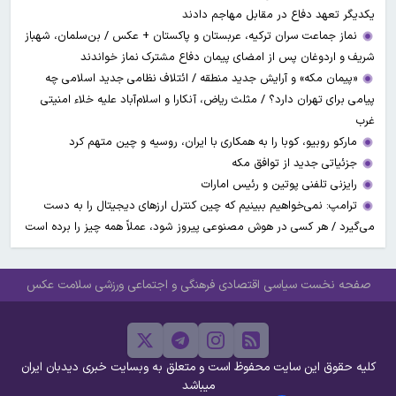
یکدیگر تعهد دفاع در مقابل مهاجم دادند
نماز جماعت سران ترکیه، عربستان و پاکستان + عکس / بن‌سلمان، شهباز
شریف و اردوغان پس از امضای پیمان دفاع مشترک نماز خواندند
«پیمان مکه» و آرایش جدید منطقه / ائتلاف نظامی جدید اسلامی چه
پیامی برای تهران دارد؟ / مثلث ریاض، آنکارا و اسلام‌آباد علیه خلاء امنیتی
غرب
مارکو روبیو، کوبا را به همکاری با ایران، روسیه و چین متهم کرد
جزئیاتی جدید از توافق مکه
رایزنی تلفنی پوتین و رئیس امارات
ترامپ: نمی‌خواهیم ببینیم که چین کنترل ارز‌های دیجیتال را به دست
می‌گیرد / هر کسی در هوش مصنوعی پیروز شود، عملاً همه چیز را برده است
صفحه نخست
سیاسی
اقتصادی
فرهنگی و اجتماعی
ورزشی
سلامت
عکس
کلیه حقوق این سایت محفوظ است و متعلق به وبسایت خبری دیدبان ایران
میباشد