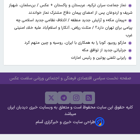
نماز جماعت سران ترکیه، عربستان و پاکستان + عکس / بن‌سلمان، شهباز
شریف و اردوغان پس از امضای پیمان دفاع مشترک نماز خواندند
«پیمان مکه» و آرایش جدید منطقه / ائتلاف نظامی جدید اسلامی چه
پیامی برای تهران دارد؟ / مثلث ریاض، آنکارا و اسلام‌آباد علیه خلاء امنیتی
غرب
مارکو روبیو، کوبا را به همکاری با ایران، روسیه و چین متهم کرد
جزئیاتی جدید از توافق مکه
رایزنی تلفنی پوتین و رئیس امارات
صفحه نخست
سیاسی
اقتصادی
فرهنگی و اجتماعی
ورزشی
سلامت
عکس
کلیه حقوق این سایت محفوظ است و متعلق به وبسایت خبری دیدبان ایران
میباشد
طراحی سایت خبری و خبرگزاری آسام