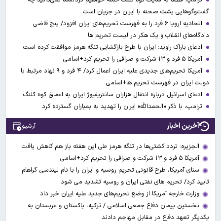
گفت‌وگوهایی پشت صحنه با ایران در جریان است
اتحادیه اروپا ۶ فرد را به فهرست تحریم‌های ایران افزود/ پنج قاضی
دادگاه‌های انقلاب و یک هکر در لیست تحریم ها
ادعای باراک راوید: ایران با طرح بازگشایی تنگه هرمز موافقت کرده است
آمریکا ۵ فرد و ۱۳ شرکت و صرافی را تحریم کرد+اسامی
آمریکا تحریم‌های جدیدی علیه ایران اعمال کرد/ ۴ فرد و ۹ نهاد مرتبط با
دولت ایران در فهرست تحریم ها+اسامی
ادعای اسرائیل درباره انتقال هزاران سانتریفیوژ ایران به اعماق کوه کلنگ
ترامپ، با ذکر «الحمدالله» ایران را تهدید به بمباران گسترده کرد
آخرین اخبار
آرشیو
الجزیره: تردد کشتی‌ها در تنگه هرمز طی این هفته باز هم کاهش یافت
آمریکا ۵ فرد و ۱۳ شرکت و صرافی را تحریم کرد+اسامی
سنای آمریکا، طرح قانونی تحریم روسیه و ایران را با نام لیندسی گراهام
تایید کرد/ تحریم های نفتی ایران و روسیه تشدید می شود
وزارت خارجه آمریکا از وضع تحریم‌های جدید علیه ایران خبر داد
نخستین پیمان دفاع جمعی اسلامی / ترکیه، پاکستان و عربستان به
یکدیگر تعهد دفاع در مقابل مهاجم دادند