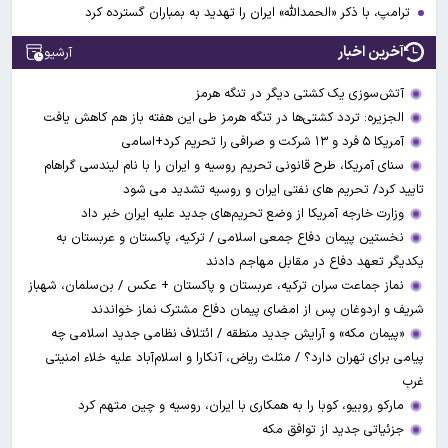
ترامپ، با ذکر «الحمدالله» ایران را تهدید به بمباران گسترده کرد
آخرین اخبار
آرشیو
آتش‌سوزی یک کشتی دیگر در تنگه هرمز
الجزیره: تردد کشتی‌ها در تنگه هرمز طی این هفته باز هم کاهش یافت
آمریکا ۵ فرد و ۱۳ شرکت و صرافی را تحریم کرد+اسامی
سنای آمریکا، طرح قانونی تحریم روسیه و ایران را با نام لیندسی گراهام
تایید کرد/ تحریم های نفتی ایران و روسیه تشدید می شود
وزارت خارجه آمریکا از وضع تحریم‌های جدید علیه ایران خبر داد
نخستین پیمان دفاع جمعی اسلامی / ترکیه، پاکستان و عربستان به
یکدیگر تعهد دفاع در مقابل مهاجم دادند
نماز جماعت سران ترکیه، عربستان و پاکستان + عکس / بن‌سلمان، شهباز
شریف و اردوغان پس از امضای پیمان دفاع مشترک نماز خواندند
«پیمان مکه» و آرایش جدید منطقه / ائتلاف نظامی جدید اسلامی چه
پیامی برای تهران دارد؟ / مثلث ریاض، آنکارا و اسلام‌آباد علیه خلاء امنیتی
غرب
مارکو روبیو، کوبا را به همکاری با ایران، روسیه و چین متهم کرد
جزئیاتی جدید از توافق مکه