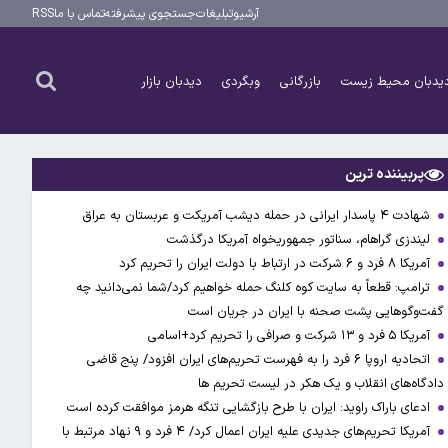
آرشیو
تبلیغات
جستجوی پیشرفته
تماس با ما
RSS
یدبان محیط زیست
بازرگانی
وبگردی
دیدبان بازار
پربیننده ترین
شهادت ۴ پاسدار ایرانی در حمله دیشب آمریکت و عربستان به عراق
لیندزی گراهام، سناتور جمهوریخواه آمریکا درگذشت
آمریکا ۸ فرد و ۶ شرکت در ارتباط با دولت ایران را تحریم کرد
ترامپ: قطعاً به سایت کوه کلنگ حمله خواهیم کرد/شما نمی‌دانید چه
گفت‌وگوهایی پشت صحنه با ایران در جریان است
آمریکا ۵ فرد و ۱۳ شرکت و صرافی را تحریم کرد+اسامی
اتحادیه اروپا ۶ فرد را به فهرست تحریم‌های ایران افزود/ پنج قاضی
دادگاه‌های انقلاب و یک هکر در لیست تحریم ها
ادعای باراک راوید: ایران با طرح بازگشایی تنگه هرمز موافقت کرده است
آمریکا تحریم‌های جدیدی علیه ایران اعمال کرد/ ۴ فرد و ۹ نهاد مرتبط با