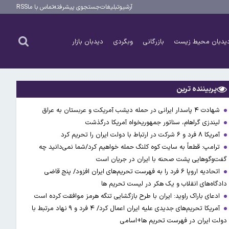
آرشیو
تبلیغات
جستجوی پیشرفته
تماس با ما
RSS
یدبان محیط زیست
بازرگانی
وبگردی
دیدبان بازار
پربیننده ترین
شهادت ۴ پاسدار ایرانی در حمله دیشب آمریکت و عربستان به عراق
لیندزی گراهام، سناتور جمهوریخواه آمریکا درگذشت
آمریکا ۸ فرد و ۶ شرکت در ارتباط با دولت ایران را تحریم کرد
ترامپ: قطعاً به سایت کوه کلنگ حمله خواهیم کرد/شما نمی‌دانید چه
گفت‌وگوهایی پشت صحنه با ایران در جریان است
اتحادیه اروپا ۶ فرد را به فهرست تحریم‌های ایران افزود/ پنج قاضی
دادگاه‌های انقلاب و یک هکر در لیست تحریم ها
ادعای باراک راوید: ایران با طرح بازگشایی تنگه هرمز موافقت کرده است
آمریکا تحریم‌های جدیدی علیه ایران اعمال کرد/ ۴ فرد و ۹ نهاد مرتبط با
دولت ایران در فهرست تحریم ها+اسامی