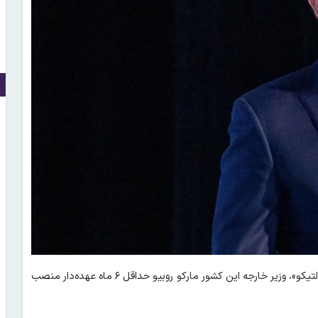
؛ طبق خبر اختصاصی وبگاه آمریکایی «پالتیکو»، وزیر خارجه این کشور مارکو روبیو حداقل ۶ ماه عهده‌دار منصب