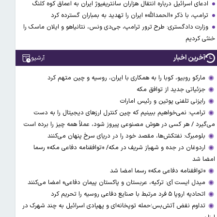
ادعای اسرائیل درباره انتقال هزاران سانتریفیوژ ایران به اعماق کوه کلنگ
ترامپ، با ذکر «الحمدالله» ایران را تهدید به بمباران گسترده کرد
وزارت دادگستری: طرح ترور ترامپ، جی‌دی ونس، نتانیاهو و ایلان ماسک را
خنثی کردیم
آخرین اخبار
آرشیو
مارکو روبیو، کوبا را به همکاری با ایران، روسیه و چین متهم کرد
جزئیاتی جدید از توافق مکه
رایزنی تلفنی پوتین و رئیس امارات
ترامپ: نمی‌خواهیم ببینیم که چین کنترل ارز‌های دیجیتال را به دست
می‌گیرد / هر کسی در هوش مصنوعی پیروز شود، عملاً همه چیز را برده است
بلومبرگ: نفتکش‌ها، مقصد خود را در دریای سرخ پنهان می‌کنند
اردوغان در جده و شهباز شریف در مکه/ «توافقنامه دفاعی مکه» رسما
امضا شد
«توافقنامه دفاعی مکه» رسما امضا شد
میدل ایست آی: ترکیه، عربستان و پاکستان پیمان دفاعی» امضا می‌کنند
اتحادیه اروپا ۵ فرد مرتبط با صنایع دفاعی روسیه را تحریم کرد
تداوم نقض آتش‌بس؛حمله توپخانه‌ای و پهپادی اسرائیل به چند شهرک در