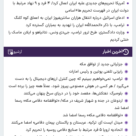
آمریکا تحریم‌های جدیدی علیه ایران اعمال کرد/ ۴ فرد و ۹ نهاد مرتبط با
دولت ایران در فهرست تحریم ها+اسامی
ادعای اسرائیل درباره انتقال هزاران سانتریفیوژ ایران به اعماق کوه کلنگ
ترامپ، با ذکر «الحمدالله» ایران را تهدید به بمباران گسترده کرد
وزارت دادگستری: طرح ترور ترامپ، جی‌دی ونس، نتانیاهو و ایلان ماسک را
خنثی کردیم
آخرین اخبار
آرشیو
جزئیاتی جدید از توافق مکه
رایزنی تلفنی پوتین و رئیس امارات
ترامپ: نمی‌خواهیم ببینیم که چین کنترل ارز‌های دیجیتال را به دست
می‌گیرد / هر کسی در هوش مصنوعی پیروز شود، عملاً همه چیز را برده است
بلومبرگ: نفتکش‌ها، مقصد خود را در دریای سرخ پنهان می‌کنند
اردوغان در جده و شهباز شریف در مکه/ «توافقنامه دفاعی مکه» رسما
امضا شد
«توافقنامه دفاعی مکه» رسما امضا شد
میدل ایست آی: ترکیه، عربستان و پاکستان پیمان دفاعی» امضا می‌کنند
اتحادیه اروپا ۵ فرد مرتبط با صنایع دفاعی روسیه را تحریم کرد