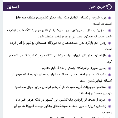
آخرین اخبار
آرشیو
وزیر خارجه پاکستان: توافق مکه برای دیگر کشورهای منطقه هم قابل
استفاده است
الجزیره به نقل از جی‌دی‌ونس: آمریکا به توافقی درمورد تنگه هرمز نزدیک
شده است که ممکن است در روزهای آینده منعقد شود
روس اتم بازگرداندن متخصصان به نیروگاه هسته‌ای بوشهر را آغاز کرده
است
وال‌استریت ژورنال: تهران برای بازگشایی تنگه هرمز ۵ شرط کلیدی تعیین
کرد
یحیی سریع: پالایشگاه آرامکو را هدف قرار دادیم
عضو کمیسیون امنیت ملی: مذاکرات ایران و عمان درباره تنگه هرمز در
آستانه نهایی‌شدن است
سنتکام: تجهیزات گروه ضربت ناو آبراهام لینکلن برای اجرای محاصره
دریایی همچنان آماده‌اند
امارت از هدف قرارگرفتن یک کشتی این کشور در تنگه هرمز خبر داد
زلنسکی درباره تامین ماهانه موشک‌های رهگیر توسط آمریکا به توافق
رسیدیم