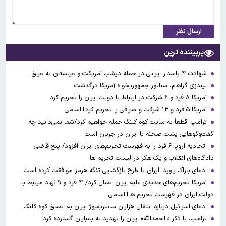
ارسال نظر
پربیننده ترین
شهادت ۴ پاسدار ایرانی در حمله دیشب آمریکت و عربستان به عراق
لیندزی گراهام، سناتور جمهوریخواه آمریکا درگذشت
آمریکا ۸ فرد و ۶ شرکت در ارتباط با دولت ایران را تحریم کرد
آمریکا ۵ فرد و ۱۳ شرکت و صرافی را تحریم کرد+اسامی
ترامپ: قطعاً به سایت کوه کلنگ حمله خواهیم کرد/شما نمی‌دانید چه
گفت‌وگوهایی پشت صحنه با ایران در جریان است
اتحادیه اروپا ۶ فرد را به فهرست تحریم‌های ایران افزود/ پنج قاضی
دادگاه‌های انقلاب و یک هکر در لیست تحریم ها
ادعای باراک راوید: ایران با طرح بازگشایی تنگه هرمز موافقت کرده است
آمریکا تحریم‌های جدیدی علیه ایران اعمال کرد/ ۴ فرد و ۹ نهاد مرتبط با
دولت ایران در فهرست تحریم ها+اسامی
ادعای اسرائیل درباره انتقال هزاران سانتریفیوژ ایران به اعماق کوه کلنگ
ترامپ، با ذکر «الحمدالله» ایران را تهدید به بمباران گسترده کرد