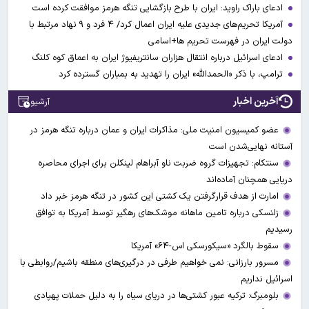
ادعای باراک راوید: ایران با طرح بازگشایی تنگه هرمز موافقت کرده است
آمریکا تحریم‌های جدیدی علیه ایران اعمال کرد/ ۴ فرد و ۹ نهاد مرتبط با
دولت ایران در فهرست تحریم ها+اسامی
ادعای اسرائیل درباره انتقال هزاران سانتریفیوژ ایران به اعماق کوه کلنگ
ترامپ، با ذکر «الحمدالله» ایران را تهدید به بمباران گسترده کرد
آخرین اخبار
آرشیو
عضو کمیسیون امنیت ملی: مذاکرات ایران و عمان درباره تنگه هرمز در
آستانه نهایی‌شدن است
سنتکام: تجهیزات گروه ضربت ناو آبراهام لینکلن برای اجرای محاصره
دریایی همچنان آماده‌اند
امارت از هدف قرارگرفتن یک کشتی این کشور در تنگه هرمز خبر داد
زلنسکی درباره تامین ماهانه موشک‌های رهگیر توسط آمریکا به توافق
رسیدیم
سقوط بالگرد «سیکورسکی اس-۶۴» آمریکا
مسرور بارزانی: نمی خواهیم طرفی در درگیری‌های منطقه باشیم/روابطی با
اسرائیل نداریم
بلومبرگ: ترکیه عبور کشتی‌ها در دریای سیاه را به دلیل حملات پهپادی