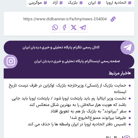
اتحادیه اروپا
ایران
بلژیک
آزاد
موگرینی
کانال رسمی تلگرام پایگاه تحلیلی و خبری
دیدبان ایران
صفحه رسمی اینستاگرام پایگاه تحلیلی و خبری
دیدبان ایران
اخبار مرتبط
حمایت بلژیک از زلنسکی/ وزیرخارجه بلژیک: اوکراین در طرف درست تاریخ
ایستاده
نخست وزیر ایتالیا: رم باید پایتخت اروپا شود / پایتخت اروپا باید جایی
باشد که هویت هزار ساله‌اش را به بهترین شکل منعکس کند
سفر "بیرانوند" به بلژیک باز هم به تعویق افتاد
علیرضا بیرانوند ممنوع‌الخروج شد!
تاسیس دفتر اتحادیه اروپا در ایران واسطه ها را حذف می کند