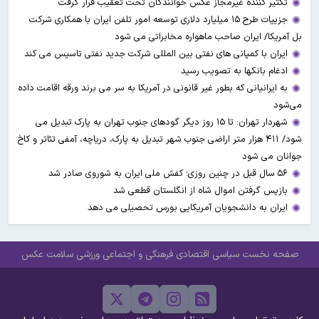
تکثیر کننده غیرمجاز عکس خوانندگان تحت تعقیب قرار گرفت
جزییات طرح ۱۵ میلیارد دلاری توسعه امور تلفن ایران با همکاری شرکت
بل آمریکا/ ایران صاحب ماهواره مخابراتی می شود
ایران با کمپانی های نفتی بین المللی شرکت جدید نفتی تاسیس می کند
ادغام بانکها به تصویب رسید
به ایرانیانی که بطور غیر قانونی در آمریکا به سر می برند ورقه اقامت داده
می‌شود
شهردار تهران: تا ۱۵ روز دیگر گودهای جنوب تهران به پارک تبدیل می
شود/ ۴۱۱ هزار متر اراضی جنوب شهر تبدیل به پارک، دریاچه، آمفی تئاتر و کاخ
جوانان می شود
۵۶ سال قبل در چنین روزی؛ کفش ملی ایران به شوروی صادر شد
بازپس گرفتن اموال شاه از انگلستان قطعی شد
ایران به دانشجویان آمریکایی بورس تحصیلی می دهد
صفحه نخست
سیاسی
اقتصادی
فرهنگی و اجتماعی
ورزشی
سلامت
عکس