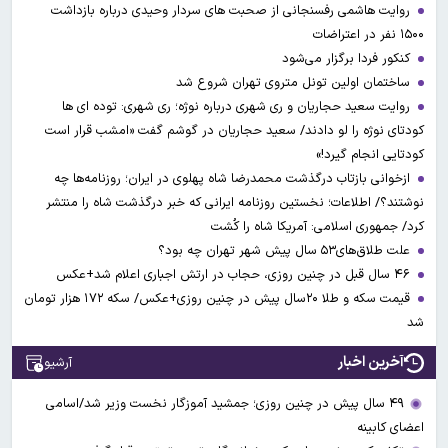
روایت هاشمی رفسنجانی از صحبت های سردار وحیدی درباره بازداشت
۱۵۰۰ نفر در اعتراضات
کنکور فردا برگزار می‌شود
ساختمان اولین تونل متروی تهران شروع شد
روایت سعید حجاریان و ری شهری درباره نوژه؛ ری شهری: توده ای ها
کودتای نوژه را لو دادند/ سعید حجاریان در گوشم گفت «امشب قرار است
کودتایی انجام گیرد!»
ازخوانی بازتاب درگذشت محمدرضا شاه پهلوی در ایران؛ روزنامه‌ها چه
نوشتند؟/ اطلاعات؛ نخستین روزنامه ایرانی که خبر درگذشت شاه را منتشر
کرد/ جمهوری اسلامی: آمریکا شاه را کُشت
علت طلاق‌های۵۳ سال پیش شهر تهران چه بود؟
۴۶ سال قبل در چنین روزی، حجاب در ارتش اجباری اعلام شد+عکس
قیمت سکه و طلا ۲۰سال پیش در چنین روزی+عکس/ سکه ۱۷۲ هزار تومان
شد
آخرین اخبار
آرشیو
۴۹ سال پیش در چنین روزی؛ جمشید آموزگار نخست وزیر شد/اسامی
اعضای کابینه