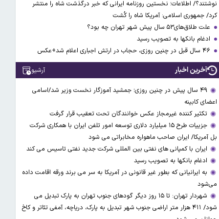
نوشتند؟/ اطلاعات؛ نخستین روزنامه ایرانی که خبر درگذشت شاه را منتشر
کرد/ جمهوری اسلامی: آمریکا شاه را کُشت
علت طلاق‌های۵۳ سال پیش شهر تهران چه بود؟
ادغام بانکها به تصویب رسید
۴۶ سال قبل در چنین روزی، حجاب در ارتش اجباری اعلام شد+عکس
آخرین اخبار
آرشیو
۴۹ سال پیش در چنین روزی؛ جمشید آموزگار نخست وزیر شد/اسامی
اعضای کابینه
تکثیر کننده غیرمجاز عکس خوانندگان تحت تعقیب قرار گرفت
جزییات طرح ۱۵ میلیارد دلاری توسعه امور تلفن ایران با همکاری شرکت
بل آمریکا/ ایران صاحب ماهواره مخابراتی می شود
ایران با کمپانی های نفتی بین المللی شرکت جدید نفتی تاسیس می کند
ادغام بانکها به تصویب رسید
به ایرانیانی که بطور غیر قانونی در آمریکا به سر می برند ورقه اقامت داده
می‌شود
شهردار تهران: تا ۱۵ روز دیگر گودهای جنوب تهران به پارک تبدیل می
شود/ ۴۱۱ هزار متر اراضی جنوب شهر تبدیل به پارک، دریاچه، آمفی تئاتر و کاخ