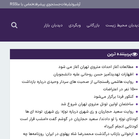
آرشیو
تبلیغات
جستجوی پیشرفته
تماس با ما
RSS
یدبان محیط زیست
بازرگانی
وبگردی
دیدبان بازار
پربیننده ترین
مطالعات آغاز احداث متروی تهران آغاز می شود
اظهارات تهدیدآمیز حسن روحانی علیه دانشجویان
روایت هاشمی رفسنجانی از صحبت های سردار وحیدی درباره بازداشت
۱۵۰۰ نفر در اعتراضات
کنکور فردا برگزار می‌شود
ساختمان اولین تونل متروی تهران شروع شد
روایت سعید حجاریان و ری شهری درباره نوژه؛ ری شهری: توده ای ها
کودتای نوژه را لو دادند/ سعید حجاریان در گوشم گفت «امشب قرار است
کودتایی انجام گیرد!»
ازخوانی بازتاب درگذشت محمدرضا شاه پهلوی در ایران؛ روزنامه‌ها چه