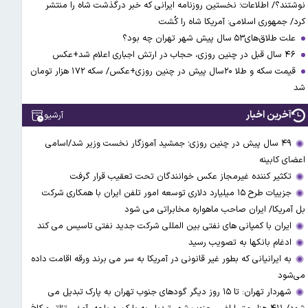
نوشتند؟/ اطلاعات؛ نخستین روزنامه ایرانی که خبر درگذشت شاه را منتشر
کرد/ جمهوری اسلامی: آمریکا شاه را کُشت
علت طلاق‌های۵۳ سال پیش شهر تهران چه بود؟
۴۶ سال قبل در چنین روزی، حجاب در ارتش اجباری اعلام شد+عکس
قیمت سکه و طلا ۲۰سال پیش در چنین روزی+عکس/ سکه ۱۷۲ هزار تومان
شد
آخرین اخبار
آرشیو
۴۹ سال پیش در چنین روزی؛ جمشید آموزگار نخست وزیر شد/اسامی
اعضای کابینه
تکثیر کننده غیرمجاز عکس خوانندگان تحت تعقیب قرار گرفت
جزییات طرح ۱۵ میلیارد دلاری توسعه امور تلفن ایران با همکاری شرکت
بل آمریکا/ ایران صاحب ماهواره مخابراتی می شود
ایران با کمپانی های نفتی بین المللی شرکت جدید نفتی تاسیس می کند
ادغام بانکها به تصویب رسید
به ایرانیانی که بطور غیر قانونی در آمریکا به سر می برند ورقه اقامت داده
می‌شود
شهردار تهران: تا ۱۵ روز دیگر گودهای جنوب تهران به پارک تبدیل می