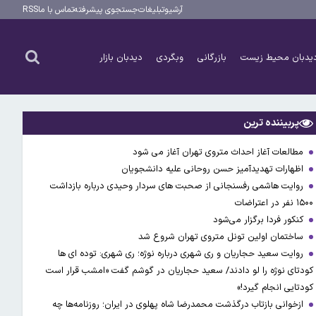
آرشیو
تبلیغات
جستجوی پیشرفته
تماس با ما
RSS
یدبان محیط زیست
بازرگانی
وبگردی
دیدبان بازار
پربیننده ترین
مطالعات آغاز احداث متروی تهران آغاز می شود
اظهارات تهدیدآمیز حسن روحانی علیه دانشجویان
روایت هاشمی رفسنجانی از صحبت های سردار وحیدی درباره بازداشت
۱۵۰۰ نفر در اعتراضات
کنکور فردا برگزار می‌شود
ساختمان اولین تونل متروی تهران شروع شد
روایت سعید حجاریان و ری شهری درباره نوژه؛ ری شهری: توده ای ها
کودتای نوژه را لو دادند/ سعید حجاریان در گوشم گفت «امشب قرار است
کودتایی انجام گیرد!»
ازخوانی بازتاب درگذشت محمدرضا شاه پهلوی در ایران؛ روزنامه‌ها چه