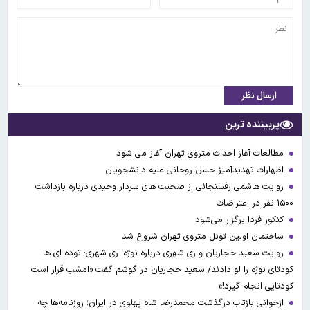
ارسال نظر
پربیننده ترین
مطالعات آغاز احداث متروی تهران آغاز می شود
اظهارات تهدیدآمیز حسن روحانی علیه دانشجویان
روایت هاشمی رفسنجانی از صحبت های سردار وحیدی درباره بازداشت
۱۵۰۰ نفر در اعتراضات
کنکور فردا برگزار می‌شود
ساختمان اولین تونل متروی تهران شروع شد
روایت سعید حجاریان و ری شهری درباره نوژه؛ ری شهری: توده ای ها
کودتای نوژه را لو دادند/ سعید حجاریان در گوشم گفت «امشب قرار است
کودتایی انجام گیرد!»
ازخوانی بازتاب درگذشت محمدرضا شاه پهلوی در ایران؛ روزنامه‌ها چه