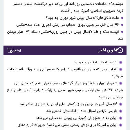
نوشتند؟/ اطلاعات؛ نخستین روزنامه ایرانی که خبر درگذشت شاه را منتشر
کرد/ جمهوری اسلامی: آمریکا شاه را کُشت
علت طلاق‌های۵۳ سال پیش شهر تهران چه بود؟
۴۶ سال قبل در چنین روزی، حجاب در ارتش اجباری اعلام شد+عکس
قیمت سکه و طلا ۲۰سال پیش در چنین روزی+عکس/ سکه ۱۷۲ هزار تومان
شد
آخرین اخبار
آرشیو
ادغام بانکها به تصویب رسید
به ایرانیانی که بطور غیر قانونی در آمریکا به سر می برند ورقه اقامت داده
می‌شود
شهردار تهران: تا ۱۵ روز دیگر گودهای جنوب تهران به پارک تبدیل می
شود/ ۴۱۱ هزار متر اراضی جنوب شهر تبدیل به پارک، دریاچه، آمفی تئاتر و کاخ
جوانان می شود
۵۶ سال قبل در چنین روزی؛ کفش ملی ایران به شوروی صادر شد
بازپس گرفتن اموال شاه از انگلستان قطعی شد
ایران به دانشجویان آمریکایی بورس تحصیلی می دهد
ایران و آمریکا برای توافق رسمی تلاش می کنند/ جزییات قراردادهای