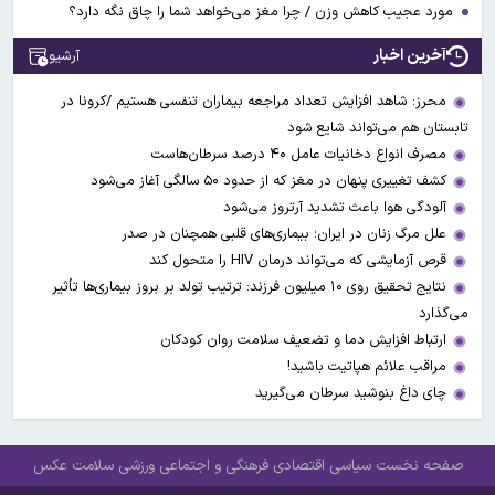
مورد عجیب کاهش وزن / چرا مغز می‌خواهد شما را چاق نگه دارد؟
آخرین اخبار
آرشیو
محرز: شاهد افزایش تعداد مراجعه بیماران تنفسی هستیم /کرونا در
تابستان هم می‌تواند شایع شود
مصرف انواع دخانیات عامل ۴۰ درصد سرطان‌هاست
کشف تغییری پنهان در مغز که از حدود ۵۰ سالگی آغاز می‌شود
آلودگی هوا باعث تشدید آرتروز می‌شود
علل مرگ زنان در ایران؛ بیماری‌های قلبی همچنان در صدر
قرص آزمایشی که می‌تواند درمان HIV را متحول کند
نتایج تحقیق روی ۱۰ میلیون فرزند: ترتیب تولد بر بروز بیماری‌ها تأثیر
می‌گذارد
ارتباط افزایش دما و تضعیف سلامت روان کودکان
مراقب علائم هپاتیت باشید!
چای داغ بنوشید سرطان می‌گیرید
صفحه نخست
سیاسی
اقتصادی
فرهنگی و اجتماعی
ورزشی
سلامت
عکس