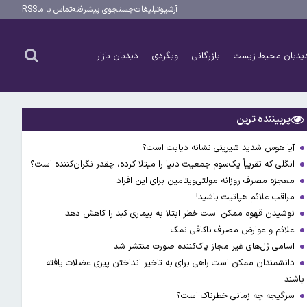
آرشیو
تبلیغات
جستجوی پیشرفته
تماس با ما
RSS
یدبان محیط زیست
بازرگانی
وبگردی
دیدبان بازار
پربیننده ترین
آیا هوس شدید شیرینی نشانه دیابت است؟
انگلی که تقریباً یک‌سوم جمعیت دنیا را مبتلا کرده، چقدر نگران‌کننده است؟
معجزه مصرف روزانه مولتی‌ویتامین برای این افراد
مراقب علائم هپاتیت باشید!
نوشیدن قهوه ممکن است خطر ابتلا به بیماری کبد را کاهش دهد
علائم و عوارض مصرف ناکافی نمک
اسامی ژل‌های غیر مجاز پاک‌کننده صورت منتشر شد
دانشمندان ممکن است راهی برای به تاخیر انداختن پیری عضلات یافته
باشند
سرگیجه چه زمانی خطرناک است؟