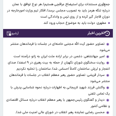
جمع‌آوری مستندات برای استیضاح عراقچی هستیم/ هر نوع توافق با عمان
درباره تنگه هرمز باید به تصویب مجلس برسد/ افکار تیم وزارت امورخارجه در
دوران قاجار گیر کرده و از روی ترس و وادادگی است
مطهری: دولت باید به موضوع حجاب ورود کند
آخرین اخبار
آرشیو
تصاویر حضور آیت الله مجتبی خامنه‌ای در جلسات با فرماندهان منتشر
می‌شود
امیر جهانشاهی: دشمن در برابر اراده ملت ایران به زانو درآمده است
روایت سخنگوی شورای نگهبان از حمله به بیت رهبری در ۹ اسفند/ صدای
انفجار و لرزش ساختمان کاملاً احساس شد/ ساختمان را تخلیه نکردیم
سردار قریشی: تصاویر حضور رهبر معظم انقلاب در جلسات با فرماندهان
منتشر می‌شود
واکنش فرزند شهید لاریجانی به اظهارات درباره نحوه شناسایی پدرش با
یک تماس تلفنی
دیدار و گفتگوی رئیس‌جمهور با رهبر معظم انقلاب درباره مسائل اقتصادی
و نظامی کشور
محسن رضایی نماینده رهبر انقلاب در شورای عالی امنیت ملی شد/