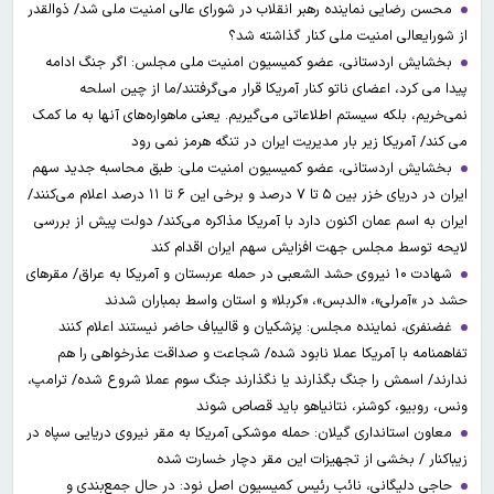
محسن رضایی نماینده رهبر انقلاب در شورای عالی امنیت ملی شد/ ذوالقدر
از شورایعالی امنیت ملی کنار گذاشته شد؟
بخشایش اردستانی، عضو کمیسیون امنیت ملی مجلس: اگر جنگ ادامه
پیدا می کرد، اعضای ناتو کنار آمریکا قرار می‌گرفتند/ما از چین اسلحه
نمی‌خریم، بلکه سیستم اطلاعاتی می‌گیریم. یعنی ماهواره‌های آنها به ما کمک
می کند/ آمریکا زیر بار مدیریت ایران در تنگه هرمز نمی رود
بخشایش اردستانی، عضو کمیسیون امنیت ملی: طبق محاسبه جدید سهم
ایران در دریای خزر بین ۵ تا ۷ درصد و برخی این ۶ تا ۱۱ درصد اعلام می‌کنند/
ایران به اسم عمان اکنون دارد با آمریکا مذاکره می‌کند/ دولت پیش از بررسی
لایحه توسط مجلس جهت افزایش سهم ایران اقدام کند
شهادت ۱۰ نیروی حشد الشعبی در حمله عربستان و آمریکا به عراق/ مقرهای
حشد در »آمرلی»، «الدبس»، «کربلا« و استان واسط بمباران شدند
غضنفری، نماینده مجلس: پزشکیان و قالیباف حاضر نیستند اعلام کنند
تفاهمنامه با آمریکا عملا نابود شده/ شجاعت و صداقت عذرخواهی را هم
ندارند/ اسمش را جنگ بگذارند یا نگذارند جنگ سوم عملا شروع شده/ ترامپ،
ونس، روبیو، کوشنر، نتانیاهو باید قصاص شوند
معاون استانداری گیلان: حمله موشکی آمریکا به مقر نیروی دریایی سپاه در
زیباکنار / بخشی از تجهیزات این مقر دچار خسارت شده
حاجی دلیگانی، نائب رئیس کمیسیون اصل نود: در حال جمع‌بندی و