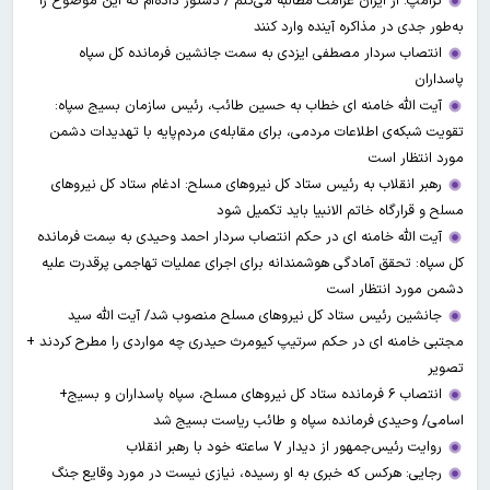
ترامپ: از ایران غرامت مطالبه می‌کنم / دستور داده‌ام که این موضوع را
به‌طور جدی در مذاکره آینده وارد کنند
انتصاب سردار مصطفی ایزدی به سمت جانشین فرمانده کل سپاه
پاسداران
آیت الله خامنه ای خطاب به حسین طائب، رئیس سازمان بسیج سپاه:
تقویت شبکه‌ی اطلاعات مردمی، برای مقابله‌ی مردم‌پایه با تهدیدات دشمن
مورد انتظار است
رهبر انقلاب به رئیس ستاد کل نیرو‌های مسلح: ادغام ستاد کل نیرو‌های
مسلح و قرارگاه خاتم الانبیا باید تکمیل شود
آیت الله خامنه ای در حکم انتصاب سردار احمد وحیدی به سِمت فرمانده
کل سپاه: تحقق آمادگی هوشمندانه برای اجرای عملیات تهاجمی پرقدرت علیه
دشمن مورد انتظار است
جانشین رئیس ستاد کل نیروهای مسلح منصوب شد/ آیت الله سید
مجتبی خامنه ای در حکم سرتیپ کیومرث حیدری چه مواردی را مطرح کردند +
تصویر
انتصاب ۶ فرمانده ستاد کل نیروهای مسلح، سپاه پاسداران و بسیج+
اسامی/ وحیدی فرمانده سپاه و طائب ریاست بسیج شد
روایت رئیس‌جمهور از دیدار ۷ ساعته خود با رهبر انقلاب
رجایی: هرکس که خبری به او رسیده، نیازی نیست در مورد وقایع جنگ