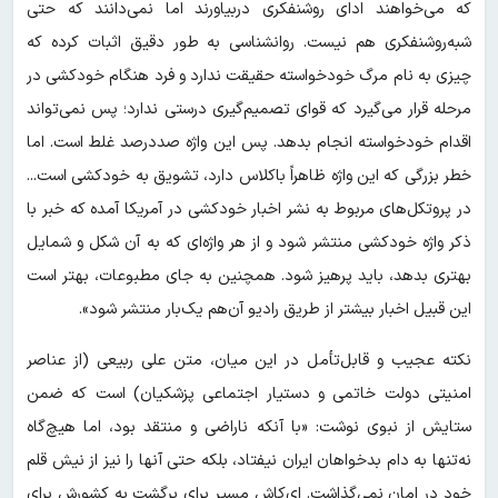
که می‌خواهند ادای روشنفکری دربیاورند اما نمی‌دانند که حتی
شبه‌روشنفکری هم نیست. روانشناسی به طور دقیق اثبات کرده که
چیزی به نام مرگ خودخواسته حقیقت ندارد و فرد هنگام خودکشی در
مرحله قرار می‌گیرد که قوای تصمیم‌گیری درستی ندارد؛ پس نمی‌تواند
اقدام خودخواسته انجام بدهد. پس این واژه صددرصد غلط است. اما
خطر بزرگی که این واژه ظاهراً باکلاس دارد، تشویق به خودکشی است...
در پروتکل‌های مربوط به نشر اخبار خودکشی در آمریکا آمده‌ که خبر با
ذکر واژه خودکشی منتشر شود و از هر واژه‌ای که به آن شکل و شمایل
بهتری بدهد، باید پرهیز شود. همچنین به جای مطبوعات، بهتر است
این قبیل اخبار بیشتر از طریق رادیو آن‌هم یک‌بار منتشر شود».
نکته عجیب و قابل‌تأمل در این میان، متن علی ربیعی (از عناصر
امنیتی دولت خاتمی و دستیار اجتماعی پزشکیان) است که ضمن
ستایش از نبوی نوشت: «با آنکه ناراضی و منتقد بود، اما هیچ‌گاه
نه‌تنها به دام بدخواهان ایران نیفتاد، بلکه حتی آنها را نیز از نیش قلم
خود در امان نمی‌گذاشت.‌ ای‌کاش مسیر برای برگشت به کشورش برای