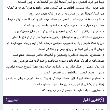
پیدا می کرد، اعضای ناتو کنار آمریکا قرار می‌گرفتند/ما از چین اسلحه
نمی‌خریم، بلکه سیستم اطلاعاتی می‌گیریم. یعنی ماهواره‌های آنها به ما کمک
می کند/ آمریکا زیر بار مدیریت ایران در تنگه هرمز نمی رود
شهادت ۱۰ نیروی حشد الشعبی در حمله عربستان و آمریکا به عراق/ مقرهای
حشد در »آمرلی»، «الدبس»، «کربلا« و استان واسط بمباران شدند
حاجی دلیگانی، نائب رئیس کمیسیون اصل نود: در حال جمع‌بندی و
جمع‌آوری مستندات برای استیضاح عراقچی هستیم/ هر نوع توافق با عمان
درباره تنگه هرمز باید به تصویب مجلس برسد/ افکار تیم وزارت امورخارجه در
دوران قاجار گیر کرده و از روی ترس و وادادگی است
غضنفری، نماینده مجلس: پزشکیان و قالیباف حاضر نیستند اعلام کنند
تفاهمنامه با آمریکا عملا نابود شده/ شجاعت و صداقت عذرخواهی را هم
ندارند/ اسمش را جنگ بگذارند یا نگذارند جنگ سوم عملا شروع شده/ ترامپ،
ونس، روبیو، کوشنر، نتانیاهو باید قصاص شوند
معاون استانداری گیلان: حمله موشکی آمریکا به مقر نیروی دریایی سپاه در
زیباکنار / بخشی از تجهیزات این مقر دچار خسارت شده
مطهری: دولت باید به موضوع حجاب ورود کند
آخرین اخبار
آرشیو