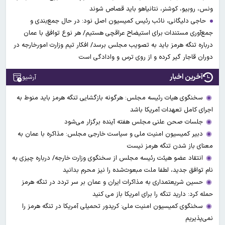
ونس، روبیو، کوشنر، نتانیاهو باید قصاص شوند
حاجی دلیگانی، نائب رئیس کمیسیون اصل نود: در حال جمع‌بندی و
جمع‌آوری مستندات برای استیضاح عراقچی هستیم/ هر نوع توافق با عمان
درباره تنگه هرمز باید به تصویب مجلس برسد/ افکار تیم وزارت امورخارجه در
دوران قاجار گیر کرده و از روی ترس و وادادگی است
آخرین اخبار
آرشیو
سخنگوی هیات رئیسه مجلس: هرگونه بازگشایی تنگه هرمز باید منوط به
اجرای کامل تعهدات آمریکا باشد
جلسات صحن علنی مجلس هفته آینده برگزار می‌شود
دبیر کمیسیون امنیت ملی و سیاست خارجی مجلس: مذاکره با عمان به
معنای باز شدن تنگه هرمز نیست
انتقاد عضو هیئت رئیسه مجلس از سخنگوی وزارت خارجه/ درباره چیزی به
نام توافق جدید، لطفا ملت مبعوث‌شده را نیز محرم بدانید
حسین شریعتمداری به مذاکرات ایران و عمان بر سر تردد در تنگه هرمز
حمله کرد: دارید تنگه را برای امریکا باز می کنید
سخنگوی کمیسیون امنیت ملی: کریدور تحمیلی آمریکا در تنگه هرمز را
نمی‌پذیریم