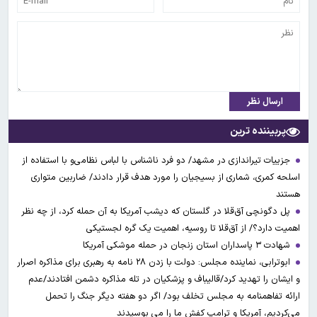
ارسال نظر
پربیننده ترین
جزییات تیراندازی در مشهد/ دو فرد ناشناس با لباس نظامی‌و با استفاده از
اسلحه کمری، شماری از بسیجیان را مورد هدف قرار دادند/ ضاربین متواری
هستند
پل دگونچی آق‌قلا در گلستان که دیشب آمریکا به آن حمله کرد، از چه نظر
اهمیت دارد؟/ از آق‌قلا تا روسیه، اهمیت یک گره لجستیکی
شهادت ۳ ‌پاسداران استان زنجان در حمله موشکی آمریکا
ابوترابی، نماینده مجلس: دولت با زدن ۲۸ نامه به رهبری برای مذاکره اصرار
و ایشان را تهدید کرد/قالیباف و پزشکیان در تله مذاکره دشمن افتادند/عدم
ارائه تفاهمنامه به مجلس تخلف بود/ اگر دو هفته دیگر جنگ را تحمل
می‌کردیم، آمریکا و ترامپ کفش ما را می بوسیدند