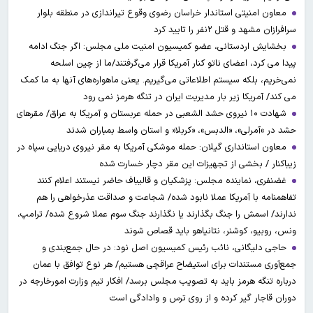
معاون امنیتی استاندار خراسان رضوی وقوع تیراندازی در منطقه بلوار
سرافرازان مشهد و قتل ۲نفر را تایید کرد
بخشایش اردستانی، عضو کمیسیون امنیت ملی مجلس: اگر جنگ ادامه
پیدا می کرد، اعضای ناتو کنار آمریکا قرار می‌گرفتند/ما از چین اسلحه
نمی‌خریم، بلکه سیستم اطلاعاتی می‌گیریم. یعنی ماهواره‌های آنها به ما کمک
می کند/ آمریکا زیر بار مدیریت ایران در تنگه هرمز نمی رود
شهادت ۱۰ نیروی حشد الشعبی در حمله عربستان و آمریکا به عراق/ مقرهای
حشد در »آمرلی»، «الدبس»، «کربلا« و استان واسط بمباران شدند
معاون استانداری گیلان: حمله موشکی آمریکا به مقر نیروی دریایی سپاه در
زیباکنار / بخشی از تجهیزات این مقر دچار خسارت شده
غضنفری، نماینده مجلس: پزشکیان و قالیباف حاضر نیستند اعلام کنند
تفاهمنامه با آمریکا عملا نابود شده/ شجاعت و صداقت عذرخواهی را هم
ندارند/ اسمش را جنگ بگذارند یا نگذارند جنگ سوم عملا شروع شده/ ترامپ،
ونس، روبیو، کوشنر، نتانیاهو باید قصاص شوند
حاجی دلیگانی، نائب رئیس کمیسیون اصل نود: در حال جمع‌بندی و
جمع‌آوری مستندات برای استیضاح عراقچی هستیم/ هر نوع توافق با عمان
درباره تنگه هرمز باید به تصویب مجلس برسد/ افکار تیم وزارت امورخارجه در
دوران قاجار گیر کرده و از روی ترس و وادادگی است