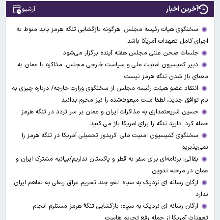
آخرین اخبار
آرشیو
سخنگوی هیات رئیسه مجلس: هرگونه بازگشایی تنگه هرمز باید منوط به
اجرای کامل تعهدات آمریکا باشد
جلسات صحن علنی مجلس هفته آینده برگزار می‌شود
دبیر کمیسیون امنیت ملی و سیاست خارجی مجلس: مذاکره با عمان به
معنای باز شدن تنگه هرمز نیست
انتقاد عضو هیئت رئیسه مجلس از سخنگوی وزارت خارجه/ درباره چیزی به
نام توافق جدید، لطفا ملت مبعوث‌شده را نیز محرم بدانید
حسین شریعتمداری به مذاکرات ایران و عمان بر سر تردد در تنگه هرمز
حمله کرد: دارید تنگه را برای امریکا باز می کنید
سخنگوی کمیسیون امنیت ملی: کریدور تحمیلی آمریکا در تنگه هرمز را
نمی‌پذیریم
بقائی: برنامه‌ای برای سفر به قطر و پاکستان نداریم/بیانیه مشترک ایران و
عمان در مرحله تدوین
ارگان رسانه ای نزدیک به سپاه: لغو چند تحریم عراق ربطی به تفاهم ایران
ندارد
ارگان رسانه ای نزدیک به سپاه: بازگشایی تنگۀ هرمز مستلزم انجام
تعهدات آمریکا از جمله رفع تحریم هاست