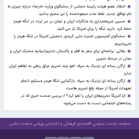
انتقاد عضو هیئت رئیسه مجلس از سخنگوی وزارت خارجه/ درباره چیزی به
نام توافق جدید، لطفا ملت مبعوث‌شده را نیز محرم بدانید
حسین شریعتمداری به مذاکرات ایران و عمان بر سر تردد در تنگه هرمز
حمله کرد: دارید تنگه را برای امریکا باز می کنید
سخنگوی کمیسیون امنیت ملی: کریدور تحمیلی آمریکا در تنگه هرمز را
نمی‌پذیریم
بقائی: برنامه‌ای برای سفر به قطر و پاکستان نداریم/بیانیه مشترک ایران و
عمان در مرحله تدوین
ارگان رسانه ای نزدیک به سپاه: لغو چند تحریم عراق ربطی به تفاهم ایران
ندارد
ارگان رسانه ای نزدیک به سپاه: بازگشایی تنگۀ هرمز مستلزم انجام
تعهدات آمریکا از جمله رفع تحریم هاست
آیا آمریکا تحریم‌های ایران را لغو کرد؟ / بررسی صحت خبری که در
رسانه‌های اجتماعی دست به دست می‌شود
صفحه نخست
سیاسی
اقتصادی
فرهنگی و اجتماعی
ورزشی
سلامت
عکس