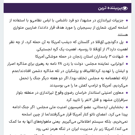
پربیننده ترین
جزییات تیراندازی در مشهد/ دو فرد ناشناس با لباس نظامی‌و با استفاده از
اسلحه کمری، شماری از بسیجیان را مورد هدف قرار دادند/ ضاربین متواری
هستند
پل دگونچی آق‌قلا در گلستان که دیشب آمریکا به آن حمله کرد، از چه نظر
اهمیت دارد؟/ از آق‌قلا تا روسیه، اهمیت یک گره لجستیکی
شهادت ۳ ‌پاسداران استان زنجان در حمله موشکی آمریکا
ابوترابی، نماینده مجلس: دولت با زدن ۲۸ نامه به رهبری برای مذاکره اصرار
و ایشان را تهدید کرد/قالیباف و پزشکیان در تله مذاکره دشمن افتادند/عدم
ارائه تفاهمنامه به مجلس تخلف بود/ اگر دو هفته دیگر جنگ را تحمل
می‌کردیم، آمریکا و ترامپ کفش ما را می بوسیدند
معاون امنیتی استاندار خراسان رضوی وقوع تیراندازی در منطقه بلوار
سرافرازان مشهد و قتل ۲نفر را تایید کرد
بخشایش اردستانی، عضو کمیسیون امنیت ملی مجلس: اگر جنگ ادامه
پیدا می کرد، اعضای ناتو کنار آمریکا قرار می‌گرفتند/ما از چین اسلحه
نمی‌خریم، بلکه سیستم اطلاعاتی می‌گیریم. یعنی ماهواره‌های آنها به ما کمک
می کند/ آمریکا زیر بار مدیریت ایران در تنگه هرمز نمی رود