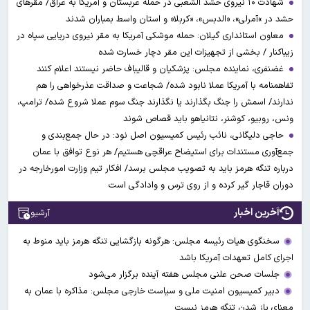
شهادت ۱۰ نیروی حشد الشعبی در حمله عربستان و آمریکا به عراق/ مقرهای
حشد در »آمرلی»، «الدبس»، «کربلا« و استان واسط بمباران شدند
معاون استانداری گیلان: حمله موشکی آمریکا به مقر نیروی دریایی سپاه در
زیباکنار / بخشی از تجهیزات این مقر دچار خسارت شده
غضنفری، نماینده مجلس: پزشکیان و قالیباف حاضر نیستند اعلام کنند
تفاهمنامه با آمریکا عملا نابود شده/ شجاعت و صداقت عذرخواهی را هم
ندارند/ اسمش را جنگ بگذارند یا نگذارند جنگ سوم عملا شروع شده/ ترامپ،
ونس، روبیو، کوشنر، نتانیاهو باید قصاص شوند
حاجی دلیگانی، نائب رئیس کمیسیون اصل نود: در حال جمع‌بندی و
جمع‌آوری مستندات برای استیضاح عراقچی هستیم/ هر نوع توافق با عمان
درباره تنگه هرمز باید به تصویب مجلس برسد/ افکار تیم وزارت امورخارجه در
دوران قاجار گیر کرده و از روی ترس و وادادگی است
آخرین اخبار
آرشیو
سخنگوی هیات رئیسه مجلس: هرگونه بازگشایی تنگه هرمز باید منوط به
اجرای کامل تعهدات آمریکا باشد
جلسات صحن علنی مجلس هفته آینده برگزار می‌شود
دبیر کمیسیون امنیت ملی و سیاست خارجی مجلس: مذاکره با عمان به
معنای باز شدن تنگه هرمز نیست