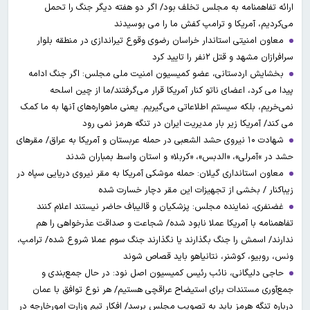
ارائه تفاهمنامه به مجلس تخلف بود/ اگر دو هفته دیگر جنگ را تحمل
می‌کردیم، آمریکا و ترامپ کفش ما را می بوسیدند
معاون امنیتی استاندار خراسان رضوی وقوع تیراندازی در منطقه بلوار
سرافرازان مشهد و قتل ۲نفر را تایید کرد
بخشایش اردستانی، عضو کمیسیون امنیت ملی مجلس: اگر جنگ ادامه
پیدا می کرد، اعضای ناتو کنار آمریکا قرار می‌گرفتند/ما از چین اسلحه
نمی‌خریم، بلکه سیستم اطلاعاتی می‌گیریم. یعنی ماهواره‌های آنها به ما کمک
می کند/ آمریکا زیر بار مدیریت ایران در تنگه هرمز نمی رود
شهادت ۱۰ نیروی حشد الشعبی در حمله عربستان و آمریکا به عراق/ مقرهای
حشد در »آمرلی»، «الدبس»، «کربلا« و استان واسط بمباران شدند
معاون استانداری گیلان: حمله موشکی آمریکا به مقر نیروی دریایی سپاه در
زیباکنار / بخشی از تجهیزات این مقر دچار خسارت شده
غضنفری، نماینده مجلس: پزشکیان و قالیباف حاضر نیستند اعلام کنند
تفاهمنامه با آمریکا عملا نابود شده/ شجاعت و صداقت عذرخواهی را هم
ندارند/ اسمش را جنگ بگذارند یا نگذارند جنگ سوم عملا شروع شده/ ترامپ،
ونس، روبیو، کوشنر، نتانیاهو باید قصاص شوند
حاجی دلیگانی، نائب رئیس کمیسیون اصل نود: در حال جمع‌بندی و
جمع‌آوری مستندات برای استیضاح عراقچی هستیم/ هر نوع توافق با عمان
درباره تنگه هرمز باید به تصویب مجلس برسد/ افکار تیم وزارت امورخارجه در