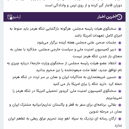
دوران قاجار گیر کرده و از روی ترس و وادادگی است
آخرین اخبار
آرشیو
سخنگوی هیات رئیسه مجلس: هرگونه بازگشایی تنگه هرمز باید منوط به
اجرای کامل تعهدات آمریکا باشد
جلسات صحن علنی مجلس هفته آینده برگزار می‌شود
دبیر کمیسیون امنیت ملی و سیاست خارجی مجلس: مذاکره با عمان به
معنای باز شدن تنگه هرمز نیست
انتقاد عضو هیئت رئیسه مجلس از سخنگوی وزارت خارجه/ درباره چیزی به
نام توافق جدید، لطفا ملت مبعوث‌شده را نیز محرم بدانید
حسین شریعتمداری به مذاکرات ایران و عمان بر سر تردد در تنگه هرمز
حمله کرد: دارید تنگه را برای امریکا باز می کنید
سخنگوی کمیسیون امنیت ملی: کریدور تحمیلی آمریکا در تنگه هرمز را
نمی‌پذیریم
بقائی: برنامه‌ای برای سفر به قطر و پاکستان نداریم/بیانیه مشترک ایران و
عمان در مرحله تدوین
ارگان رسانه ای نزدیک به سپاه: لغو چند تحریم عراق ربطی به تفاهم ایران
ندارد