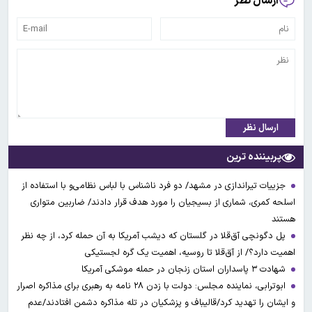
ارسال نظر
ارسال نظر
پربیننده ترین
جزییات تیراندازی در مشهد/ دو فرد ناشناس با لباس نظامی‌و با استفاده از
اسلحه کمری، شماری از بسیجیان را مورد هدف قرار دادند/ ضاربین متواری
هستند
پل دگونچی آق‌قلا در گلستان که دیشب آمریکا به آن حمله کرد، از چه نظر
اهمیت دارد؟/ از آق‌قلا تا روسیه، اهمیت یک گره لجستیکی
شهادت ۳ ‌پاسداران استان زنجان در حمله موشکی آمریکا
ابوترابی، نماینده مجلس: دولت با زدن ۲۸ نامه به رهبری برای مذاکره اصرار
و ایشان را تهدید کرد/قالیباف و پزشکیان در تله مذاکره دشمن افتادند/عدم