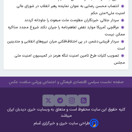
انتصاب محسن رضایی به عنوان نماینده رهبر انقلاب در شورای عالی
امنیت ملی+متن حکم
سردار جلالی: خبرنگاران مقاومت ملت مبعوث را جاودانه کردند
عراقچی: آمریکا موارد نقض تفاهم‌نامه را جبران نکند شروع مجدد مذاکره
ممکن نیست
سردار قریشی:دشمن در پی اختلاف‌افکنی میان نیروهای انقلابی و متدینین
است
تصویب کلیات طرح تامین امنیت تنگه هرمز در کمیسیون امنیت ملی
مجلس
صفحه نخست
سیاسی
اقتصادی
فرهنگی و اجتماعی
ورزشی
سلامت
عکس
کلیه حقوق این سایت محفوظ است و متعلق به وبسایت خبری دیدبان ایران
میباشد
طراحی سایت خبری و خبرگزاری آسام