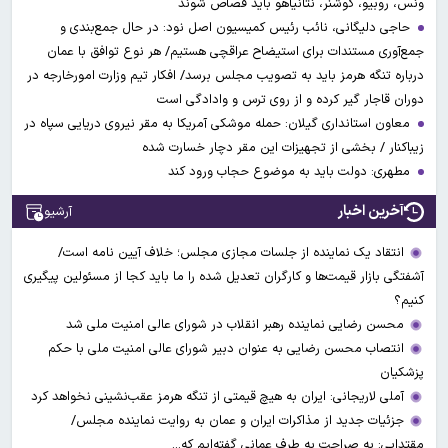
ونس، روبیو، کوشنر، نتانیاهو باید قصاص شوند
حاجی دلیگانی، نائب رئیس کمیسیون اصل نود: در حال جمع‌بندی و
جمع‌آوری مستندات برای استیضاح عراقچی هستیم/ هر نوع توافق با عمان
درباره تنگه هرمز باید به تصویب مجلس برسد/ افکار تیم وزارت امورخارجه در
دوران قاجار گیر کرده و از روی ترس و وادادگی است
معاون استانداری گیلان: حمله موشکی آمریکا به مقر نیروی دریایی سپاه در
زیباکنار / بخشی از تجهیزات این مقر دچار خسارت شده
مطهری: دولت باید به موضوع حجاب ورود کند
آخرین اخبار
آرشیو
انتقاد یک نماینده از جلسات مجازی مجلس؛ خلاف آیین نامه است/
آشفتگی بازار قیمت‌ها و کارگران تعدیل شده را ما باید کجا از مسئولین پیگیری
کنیم؟
محسن رضایی نماینده رهبر انقلاب در شورای عالی امنیت ملی شد
انتصاب محسن رضایی به عنوان دبیر شورای عالی امنیت ملی با حکم
پزشکیان
آملی‌ لاریجانی: ایران به هیچ قیمتی از تنگه هرمز عقب‌نشینی نخواهد کرد
جزئیات جدید از مذاکرات ایران و عمان به روایت نماینده مجلس/
مقتدایی: به صراحت به طرف عمانی گفته‌ایم که...