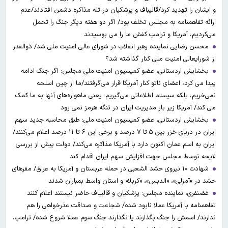
و ایشان را تهدید کرد/قالیباف و پزشکیان در تله مذاکره دشمن افتادند/عدم
ارائه تفاهمنامه به مجلس تخلف بود/ اگر دو هفته دیگر جنگ را تحمل
می‌کردیم، آمریکا و ترامپ کفش ما را می بوسیدند
محسن رضایی نماینده رهبر انقلاب در شورای عالی امنیت ملی شد/ ذوالقدر
از شورایعالی امنیت ملی کنار گذاشته شد؟
بخشایش اردستانی، عضو کمیسیون امنیت ملی مجلس: اگر جنگ ادامه
پیدا می کرد، اعضای ناتو کنار آمریکا قرار می‌گرفتند/ما از چین اسلحه
نمی‌خریم، بلکه سیستم اطلاعاتی می‌گیریم. یعنی ماهواره‌های آنها به ما کمک
می کند/ آمریکا زیر بار مدیریت ایران در تنگه هرمز نمی رود
بخشایش اردستانی، عضو کمیسیون امنیت ملی: طبق محاسبه جدید سهم
ایران در دریای خزر بین ۵ تا ۷ درصد و برخی این ۶ تا ۱۱ درصد اعلام می‌کنند/
ایران به اسم عمان اکنون دارد با آمریکا مذاکره می‌کند/ دولت پیش از بررسی
لایحه توسط مجلس جهت افزایش سهم ایران اقدام کند
شهادت ۱۰ نیروی حشد الشعبی در حمله عربستان و آمریکا به عراق/ مقرهای
حشد در »آمرلی»، «الدبس»، «کربلا« و استان واسط بمباران شدند
غضنفری، نماینده مجلس: پزشکیان و قالیباف حاضر نیستند اعلام کنند
تفاهمنامه با آمریکا عملا نابود شده/ شجاعت و صداقت عذرخواهی را هم
ندارند/ اسمش را جنگ بگذارند یا نگذارند جنگ سوم عملا شروع شده/ ترامپ،