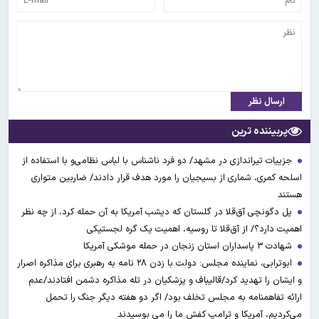
ارسال نظر
پربیننده ترین
جزییات تیراندازی در مشهد/ دو فرد ناشناس با لباس نظامی‌و با استفاده از
اسلحه کمری، شماری از بسیجیان را مورد هدف قرار دادند/ ضاربین متواری
هستند
پل دگونچی آق‌قلا در گلستان که دیشب آمریکا به آن حمله کرد، از چه نظر
اهمیت دارد؟/ از آق‌قلا تا روسیه، اهمیت یک گره لجستیکی
شهادت ۳ ‌پاسداران استان زنجان در حمله موشکی آمریکا
ابوترابی، نماینده مجلس: دولت با زدن ۲۸ نامه به رهبری برای مذاکره اصرار
و ایشان را تهدید کرد/قالیباف و پزشکیان در تله مذاکره دشمن افتادند/عدم
ارائه تفاهمنامه به مجلس تخلف بود/ اگر دو هفته دیگر جنگ را تحمل
می‌کردیم، آمریکا و ترامپ کفش ما را می بوسیدند