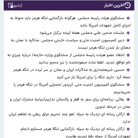
آخرین اخبار
آرشیو
سخنگوی هیات رئیسه مجلس: هرگونه بازگشایی تنگه هرمز باید منوط به
اجرای کامل تعهدات آمریکا باشد
جلسات صحن علنی مجلس هفته آینده برگزار می‌شود
دبیر کمیسیون امنیت ملی و سیاست خارجی مجلس: مذاکره با عمان به
معنای باز شدن تنگه هرمز نیست
انتقاد عضو هیئت رئیسه مجلس از سخنگوی وزارت خارجه/ درباره چیزی به
نام توافق جدید، لطفا ملت مبعوث‌شده را نیز محرم بدانید
حسین شریعتمداری به مذاکرات ایران و عمان بر سر تردد در تنگه هرمز
حمله کرد: دارید تنگه را برای امریکا باز می کنید
سخنگوی کمیسیون امنیت ملی: کریدور تحمیلی آمریکا در تنگه هرمز را
نمی‌پذیریم
بقائی: برنامه‌ای برای سفر به قطر و پاکستان نداریم/بیانیه مشترک ایران و
عمان در مرحله تدوین
ارگان رسانه ای نزدیک به سپاه: لغو چند تحریم عراق ربطی به تفاهم ایران
ندارد
ارگان رسانه ای نزدیک به سپاه: بازگشایی تنگۀ هرمز مستلزم انجام
تعهدات آمریکا از جمله رفع تحریم هاست