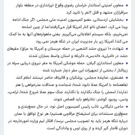
معاون امنیتی استاندار خراسان رضوی وقوع تیراندازی در منطقه بلوار
سرافرازان مشهد و قتل ۲نفر را تایید کرد
بخشایش اردستانی، عضو کمیسیون امنیت ملی مجلس: اگر جنگ ادامه
پیدا می کرد، اعضای ناتو کنار آمریکا قرار می‌گرفتند/ما از چین اسلحه
نمی‌خریم، بلکه سیستم اطلاعاتی می‌گیریم. یعنی ماهواره‌های آنها به ما کمک
می کند/ آمریکا زیر بار مدیریت ایران در تنگه هرمز نمی رود
شهادت ۱۰ نیروی حشد الشعبی در حمله عربستان و آمریکا به عراق/ مقرهای
حشد در »آمرلی»، «الدبس»، «کربلا« و استان واسط بمباران شدند
معاون استانداری گیلان: حمله موشکی آمریکا به مقر نیروی دریایی سپاه در
زیباکنار / بخشی از تجهیزات این مقر دچار خسارت شده
غضنفری، نماینده مجلس: پزشکیان و قالیباف حاضر نیستند اعلام کنند
تفاهمنامه با آمریکا عملا نابود شده/ شجاعت و صداقت عذرخواهی را هم
ندارند/ اسمش را جنگ بگذارند یا نگذارند جنگ سوم عملا شروع شده/ ترامپ،
ونس، روبیو، کوشنر، نتانیاهو باید قصاص شوند
حاجی دلیگانی، نائب رئیس کمیسیون اصل نود: در حال جمع‌بندی و
جمع‌آوری مستندات برای استیضاح عراقچی هستیم/ هر نوع توافق با عمان
درباره تنگه هرمز باید به تصویب مجلس برسد/ افکار تیم وزارت امورخارجه در
دوران قاجار گیر کرده و از روی ترس و وادادگی است