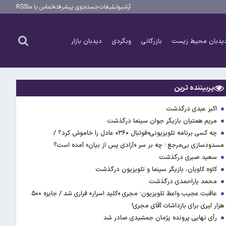
آرشیو
تبلیغات
جستجوی پیشرفته
تماس با ما
RSS
یدبان محیط زیست
بازرگانی
وبگردی
دیدبان بازار
پربیننده ترین
اکبر عبدی درگذشت
مریم همتیان بازیگر جوان سینما درگذشت
چه کسی برنامه تلویزیونی«فوتبال ۳۶۰» عادل را خاموش کرد؟ /
مسدودسازی بی‌مرجع ؛ چه بر سر «آزادی پس از بیان» آمده است؟
سعید صبری درگذشت
کاوه کاویان، بازیگر سینما و تلویزیون درگذشت
محمد یاراحمدی درگذشت
عاقبت عجیب واعظ تلویزیون؛ مجری «کلید اسرار» فراری شد / جایزه ۵۰۰
هزار لیری برای بازداشات آقای مجری!
رأی نهایی پرونده پژمان جمشیدی صادر شد