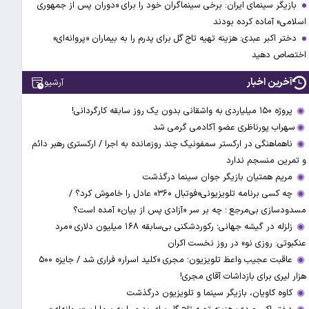
بازیگر سینمای ایران: برخی سینماگران خود را برای «دوران پس از جمهوری
اسلامی» آماده کرده بودند
دختر اکبر عبدی: هزینه تهیه تاج گل برای پدرم را به بیماران «پروانه‌ای»
اختصاص دهید
آخرین اخبار
آرشیو
پروژه ۱۵۰ میلیاردی به واشقانی بدون یک روز سابقه کارگردانی!
​​​​​​​سهراب پورناظری عضو آکادمی گرمی شد
ناهماهنگی در ارکستر سمفونیک چند روزمانده به اجرا / ارکستری رهبر دائم
و تمرین منسجم ندارد
مریم همتیان بازیگر جوان سینما درگذشت
چه کسی برنامه تلویزیونی«فوتبال ۳۶۰» عادل را خاموش کرد؟ /
مسدودسازی بی‌مرجع ؛ چه بر سر «آزادی پس از بیان» آمده است؟
زلزله در گیشه جهانی؛ رکوردشکنی بی‌سابقه ۱۶۸ میلیون دلاری «مرد
عنکبوتی: روزی نو» در روز نخست اکران
عاقبت عجیب واعظ تلویزیون؛ مجری «کلید اسرار» فراری شد / جایزه ۵۰۰
هزار لیری برای بازداشات آقای مجری!
کاوه کاویان، بازیگر سینما و تلویزیون درگذشت