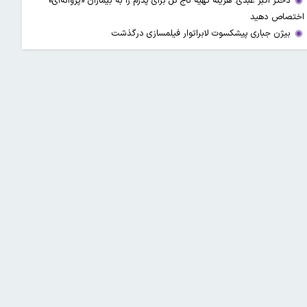
دختر اکبر عبدی: هزینه تهیه تاج گل برای پدرم را به بیماران «پروانه‌ای»
اختصاص دهید
بیژن جباری پیشکسوت لابراتوار فیلمسازی درگذشت