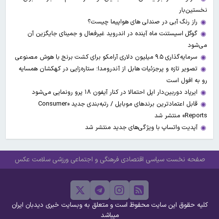
نخستین‌بار
راز رنگ آبی در صندلی های هواپیما چیست؟
گوگل اسیستنت ماه آینده در اندروید غیرفعال و جمینای جایگزین آن
می‌شود
سرمایه‌گذاری ۹.۵ میلیون دلاری آرامکو برای کشت برنج با هوش مصنوعی
تصویر تازه و پرجزئیات هابل از آندرومدا؛ ستاره‌زایی در کهکشان همسایه
رو به افول است
ایرپاد دوربین‌دار اپل احتمالا در کنار آیفون ۱۸ پرو رونمایی می‌شود
قابل اعتمادترین برندهای موبایل / رتبه‌بندی جدید «Consumer
Reports» منتشر شد
آپدیت‌ واتساپ با ویژگی‌های جدید منتشر شد
صفحه نخست
سیاسی
اقتصادی
فرهنگی و اجتماعی
ورزشی
سلامت
عکس
کلیه حقوق این سایت محفوظ است و متعلق به وبسایت خبری دیدبان ایران
میباشد