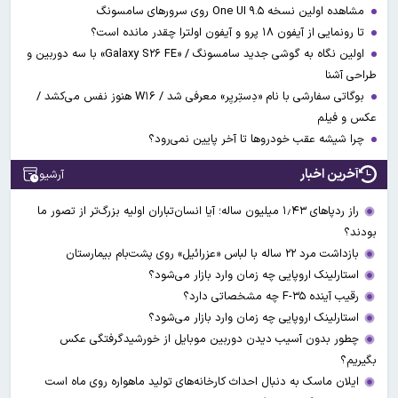
مشاهده اولین نسخه One UI ۹.۵ روی سرورهای سامسونگ
تا رونمایی از آیفون ۱۸ پرو و آیفون اولترا چقدر مانده است؟
اولین نگاه به گوشی جدید سامسونگ / «Galaxy S۲۶ FE» با سه دوربین و
طراحی آشنا
بوگاتی سفارشی با نام «دِستِریِر» معرفی شد / W۱۶ هنوز نفس می‌کشد /
عکس و فیلم
چرا شیشه عقب خودروها تا آخر پایین نمی‌رود؟
آخرین اخبار
آرشیو
راز ردپاهای ۱٫۴۳ میلیون ساله؛ آیا انسان‌تباران اولیه بزرگ‌تر از تصور ما
بودند؟
بازداشت مرد ۲۲ ساله با لباس «عزرائیل» روی پشت‌بام بیمارستان
استارلینک اروپایی چه زمان وارد بازار می‌شود؟
رقیب آینده F-۳۵ چه مشخصاتی دارد؟
استارلینک اروپایی چه زمان وارد بازار می‌شود؟
چطور بدون آسیب دیدن دوربین موبایل از خورشیدگرفتگی عکس
بگیریم؟
ایلان ماسک به دنبال احداث کارخانه‌های تولید ماهواره روی ماه است