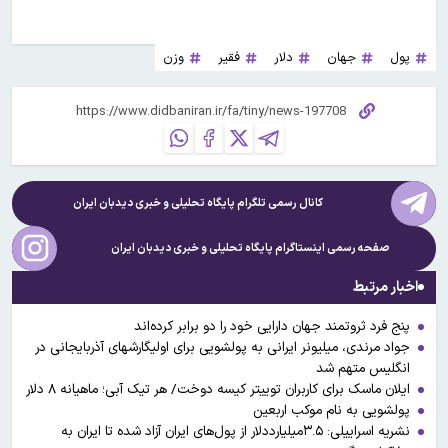
پول
جهان
دلار
فقیر
وزن
کانال رسمی تلگرام پایگاه تحلیلی و خبری
دیدبان ایران
صفحه رسمی اینستاگرام پایگاه تحلیلی و خبری
دیدبان ایران
اخبار مرتبط
پنج فرد ثروتمند جهان دارایی خود را دو برابر کرده‌اند
جواد مرندی، میلیونر ایرانی به پولشویی برای اولیگارشهای آذربایجانی در
انگلیس متهم شد
ایلان ماسک برای کاربران توییتر کیسه دوخت/ هر تیک آبی؛ ماهیانه ۸ دلار
پولشویی به نام موکب اربعین
نشریه اسراییلی: ۳.۵میلیارددلار از پول‌های ایران آزاد شده تا ایران به