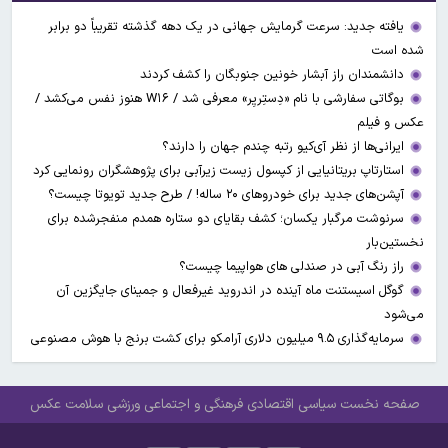
یافته جدید: سرعت گرمایش جهانی در یک دهه گذشته تقریباً دو برابر
شده است
دانشمندان راز آبشار خونین جنوبگان را کشف کردند
بوگاتی سفارشی با نام «دِستِریِر» معرفی شد / W۱۶ هنوز نفس می‌کشد /
عکس و فیلم
ایرانی‌ها از نظر آی‌کیو رتبه چندم جهان را دارند؟
استارتاپ بریتانیایی از کپسول زیست زیرآبی برای پژوهشگران رونمایی کرد
آپشن‌های جدید برای خودروهای ۲۰ ساله! / طرح جدید تویوتا چیست؟
سرنوشت مرگبار یکسان؛ کشف بقایای دو ستاره همدم منفجرشده برای
نخستین‌بار
راز رنگ آبی در صندلی های هواپیما چیست؟
گوگل اسیستنت ماه آینده در اندروید غیرفعال و جمینای جایگزین آن
می‌شود
سرمایه‌گذاری ۹.۵ میلیون دلاری آرامکو برای کشت برنج با هوش مصنوعی
صفحه نخست
سیاسی
اقتصادی
فرهنگی و اجتماعی
ورزشی
سلامت
عکس