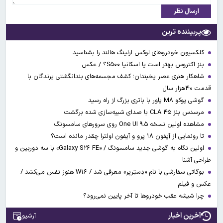
ارسال نظر
پربیننده ترین
کلکسیون خودروهای لوکس ارلینگ هالند را بشناسید
بنز اکتروس بهتر است یا اسکانیا S۵۰۰؟ / عکس
شاهکار هنری عصر یخبندان؛ کشف مجسمه‌های بندانگشتی‌ پرندگان با
قدمت ۴۰هزار سال
گوشی پوکو M۸ پاور با باتری بزرگ از راه رسید
مرسدس بنز CLA ۴۵ با صدای شبیه‌سازی شده برگشت
مشاهده اولین نسخه One UI ۹.۵ روی سرورهای سامسونگ
تا رونمایی از آیفون ۱۸ پرو و آیفون اولترا چقدر مانده است؟
اولین نگاه به گوشی جدید سامسونگ / «Galaxy S۲۶ FE» با سه دوربین و
طراحی آشنا
بوگاتی سفارشی با نام «دِستِریِر» معرفی شد / W۱۶ هنوز نفس می‌کشد /
عکس و فیلم
چرا شیشه عقب خودروها تا آخر پایین نمی‌رود؟
آخرین اخبار
آرشیو