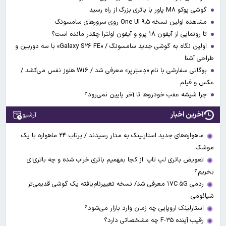
گوشی پوکو M۸ پاور با باتری بزرگ از راه رسید
مشاهده اولین نسخه One UI ۹.۵ روی سرورهای سامسونگ
تا رونمایی از آیفون ۱۸ پرو و آیفون اولترا چقدر مانده است؟
اولین نگاه به گوشی جدید سامسونگ / «Galaxy S۲۶ FE» با سه دوربین و
طراحی آشنا
بوگاتی سفارشی با نام «دِستِریِر» معرفی شد / W۱۶ هنوز نفس می‌کشد /
عکس و فیلم
چرا شیشه عقب خودروها تا آخر پایین نمی‌رود؟
آخرین اخبار
آرشیو
ماهواره‌های جدید استارلینک به مدار رسیدند / پرتاب ۲۴ ماهواره با یک
موشک
تعویض باتری لپ تاپ؛ از کجا بفهمیم باتری خراب شده و چه باتری‌ای
بخریم؟
ردمی ۱۷C ۵G معرفی شد/ نسخه تغییرنام‌یافته یک گوشی قدیمی‌تر
شیائومی
استارلینک اروپایی چه زمان وارد بازار می‌شود؟
رقیب آینده F-۳۵ چه مشخصاتی دارد؟