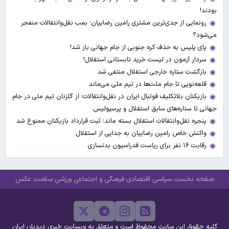
بودند!
رونمایی از جدی‌ترین مشتری رامین رضاییان؛ بمب نقل‌وانتقالات منفجر
می‌شود؟
پای پلیس به حذف کره جنوبی از جام جهانی باز شد!
سردار آزمون در لیست خرید تابستانی استقلال!
بازگشت ستاره خارجی استقلال منتفی شد
قلعه‌نویی تا جام ملت‌ها در تیم ملی می‌ماند
بازیکنان بلاتکلیف فوتبال ایران در نقل‌وانتقالات؛ از گلزنان تیم ملی در جام
جهانی تا ستاره‌های سابق استقلال و پرسپولیس
پنجره نقل‌وانتقالات استقلال بسته ماند؛ ثبت قرارداد بازیکنان ممنوع شد
واکنش خاص رامین رضاییان به جدایی از استقلال
رقابت ۱۶ نفر برای ریاست فدراسیون بدنسازی
صفحه نخست
سیاسی
اقتصادی
فرهنگی و اجتماعی
ورزشی
سلامت
عکس
کلیه حقوق این سایت محفوظ است و متعلق به وبسایت خبری دیدبان ایران