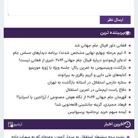
ارسال نظر
پربیننده ترین
فغانی داور فینال جام جهانی شد
۸ تیم مرحله چهارم نهایی مشخص شدند/ برنامه دیدارهای حساس جام
ادعای ال‌‍موندو درباره فینال جام جهانی ۲۰۲۶؛ خبری از فغانی نیست!
بازگشت وینیسیوس به تمرین رئال؛ جلسه ویژه با ژوزه مورینیو
کنایه‌های علی دایی و کریم باقری به بیرانوند
ستاره خارجی استقلال در آستانه بازگشت به تهران
دفاع راست تیم‌ملی در تمرین استقلال
قهرمان جام جهانی ۲۰۲۶ از نگاه هوش مصنوعی / آرژانتین یا اسپانیا؟
فرهاد مجیدی، گزینه جانشینی قلعه‌نویی شد!
آینده مبهم خرید پرحاشیه پرسپولیس
آخرین اخبار
آرشیو
پشت پرده پیشنهاد استقلال به سردار آزمون؛ وعده‌ای که به سهراب داده