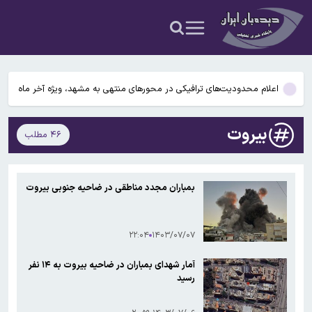
جهیزیه
دستگیری متهم متواری مخل نظام ارزی کشور در پیرانشهر
نقدعلی، نماینده مجلس: قالیباف از مسئولیت مذاکرات استعفا دهد تا به
کارهای مجلس برسد
اعلام محدودیت‌های ترافیکی در محورهای منتهی به مشهد، ویژه آخر ماه
صفر
رئیس اتحادیه بنکداران مواد غذایی تهران: برنج آمریکایی از عراق به ایران
بیروت
۴۶ مطلب
قاچاق می شود / فروش این برنج ممنوع است!
کلاهبرداری ۱۰۰ میلیارد ریالی با وعده فروش لوازم خانگی ارزان برای تهیه
جهیزیه
دستگیری متهم متواری مخل نظام ارزی کشور در پیرانشهر
بمباران مجدد مناطقی در ضاحیه جنوبی بیروت
نقدعلی، نماینده مجلس: قالیباف از مسئولیت مذاکرات استعفا دهد تا به
کارهای مجلس برسد
۲۲:۰۴
۱۴۰۳/۰۷/۰۷
آمار شهدای بمباران در ضاحیه بیروت به ۱۴ نفر
رسید