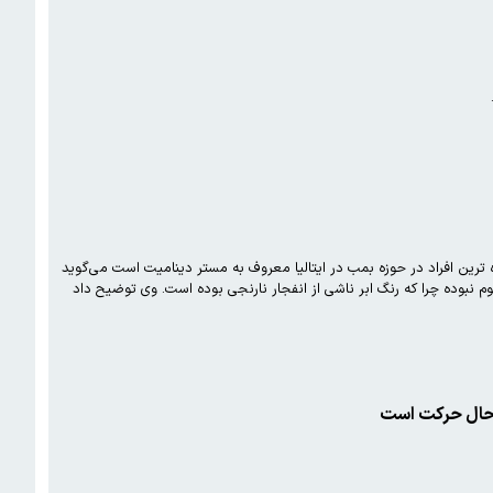
 ایتالیایی معتقد است انفجار بیروت ناشی از انفجار بمب بوده و نه نیترات آمونیوم. وی که از زبده ترین افراد در حوزه بمب در ایتالیا معروف به مستر دینامیت است می‌گوید
انفجار ۴ اوت که تاکنون منجر به کشته شدن ۱۶۰ تن و زخمی شدن ۶ هزار و تخریب ۳۰۰ هزار خانه شده، به خاطر نیترات آمونیوم نبوده چرا که رنگ ابر ناشی از انفجار نارنجی بوده است. وی توضیح داد
ر حال حرکت است