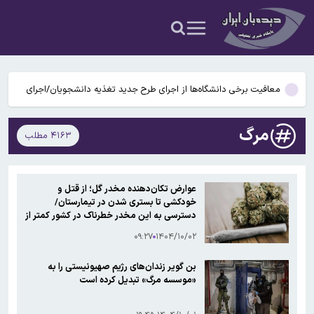
است
تأیید ربایش و قتل حمیدرضا رجب‌زاده مداح معروف
چطور بدون آسیب دیدن دوربین موبایل از خورشیدگرفتگی عکس
بگیریم؟
معافیت برخی دانشگاه‌ها از اجرای طرح جدید تغذیه دانشجویان/اجرای
طرح مرحله‌ای خواهد بود
برطرف شدن محدودیت‌ برق صنایع طی هفته‌های آینده
مرگ
۴۱۶۳ مطلب
پیش‌بینی وضعیت جوی ۵ روز آینده؛ موج جدید ناپایداری جوی در راه
است
تأیید ربایش و قتل حمیدرضا رجب‌زاده مداح معروف
عوارض تکان‌دهنده مخدر گل؛ از قتل و
خودکشی تا بستری شدن در تیمارستان/
چطور بدون آسیب دیدن دوربین موبایل از خورشیدگرفتگی عکس
دسترسی به این مخدر خطرناک در کشور کمتر از
۱۰ دقیقه است
بگیریم؟
۰۹:۲۷
۱۴۰۴/۱۰/۰۲
بن گویر زندان‌های رژیم صهیونیستی را به
«موسسه مرگ» تبدیل کرده است