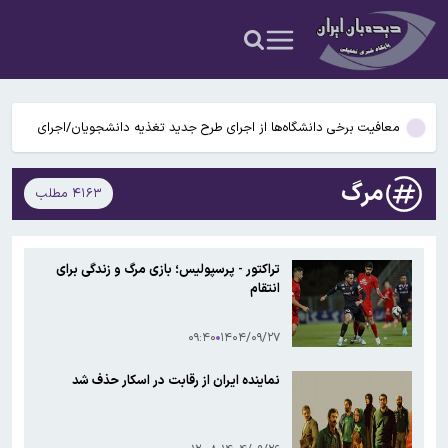
است
تأیید ربایش و قتل حمیدرضا رجب‌زاده مداح معروف
چطور بدون آسیب دیدن دوربین موبایل از خورشیدگرفتگی عکس
بگیریم؟
معافیت برخی دانشگاه‌ها از اجرای طرح جدید تغذیه دانشجویان/اجرای
طرح مرحله‌ای خواهد بود
برطرف شدن محدودیت‌ برق صنایع طی هفته‌های آینده
مرگ
۴۱۶۳ مطلب
پیش‌بینی وضعیت جوی ۵ روز آینده؛ موج جدید ناپایداری جوی در راه
است
تأیید ربایش و قتل حمیدرضا رجب‌زاده مداح معروف
تراکتور - پرسپولیس؛ بازی مرگ و زندگی برای
انتقام
چطور بدون آسیب دیدن دوربین موبایل از خورشیدگرفتگی عکس
بگیریم؟
۰۹:۴۰
۱۴۰۴/۰۹/۲۷
نماینده ایران از رقابت در اسکار حذف شد