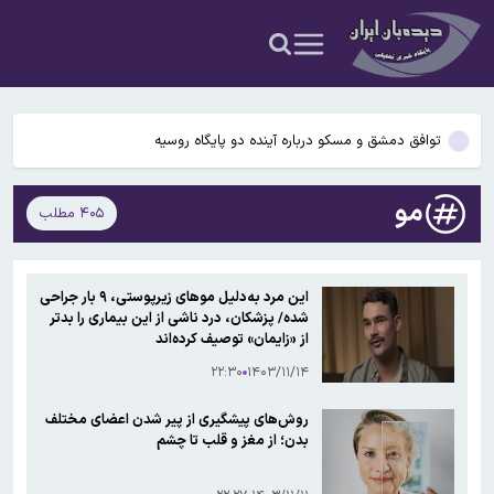
اسد» در جشن تولد موسکو؛ ویدیوی نماینده پیشین سوریه در سازمان
۵۶ سال قبل در چنین روزی؛ کفش ملی ایران به شوروی صادر شد
ملل سوری‌ها را خشمگین کرد
سومین لیگ برتر بدون سرمربی خارجی
توافق دمشق و مسکو درباره آینده دو پایگاه روسیه
اعترافات دختر بلاگری که حمیدرضا رجب‌زاده را به قتل رسانده/ او مرتب به
مو
۴۰۵ مطلب
من تذکر حجاب می‌داد/دوست پسرم گفت بابت قتل بسیجی‌ها پول
ظهور مجدد بشار الجعفری + عکس / حضور جنجالی «دیپلمات سابق
می‌دهند
اسد» در جشن تولد موسکو؛ ویدیوی نماینده پیشین سوریه در سازمان
۵۶ سال قبل در چنین روزی؛ کفش ملی ایران به شوروی صادر شد
ملل سوری‌ها را خشمگین کرد
این مرد به‌دلیل موهای زیرپوستی، ۹ بار جراحی
شده/ پزشکان، درد ناشی از این بیماری را بدتر
سومین لیگ برتر بدون سرمربی خارجی
از «زایمان» توصیف کرده‌اند
۲۲:۳۰
۱۴۰۳/۱۱/۱۴
روش‌های پیشگیری از پیر شدن اعضای مختلف
بدن؛ از مغز و قلب تا چشم