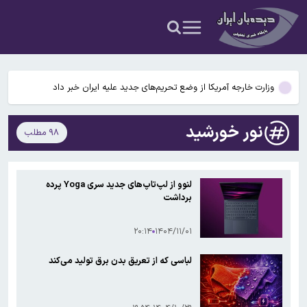
جزئیات جدید از انتقال نجومی گزینه پرسپولیس به نساجی
پاسخ منفی پورعلی‌گنجی به پیشنهاد منصوریان/مدافع پرسپولیس لژیونر
می‌شود
وزارت خارجه آمریکا از وضع تحریم‌های جدید علیه ایران خبر داد
محدودیت تردد در آزادراه تهران کرج قزوین تا ۲۰ شهریور/ جزئیات
نور خورشید
۹۸ مطلب
تکثیر کننده غیرمجاز عکس خوانندگان تحت تعقیب قرار گرفت
جزئیات جدید از انتقال نجومی گزینه پرسپولیس به نساجی
لنوو از لپ‌تاپ‌های جدید سری Yoga پرده
برداشت
پاسخ منفی پورعلی‌گنجی به پیشنهاد منصوریان/مدافع پرسپولیس لژیونر
می‌شود
۲۰:۱۴
۱۴۰۴/۱۱/۰۱
لباسی که از تعریق بدن برق تولید می‌کند