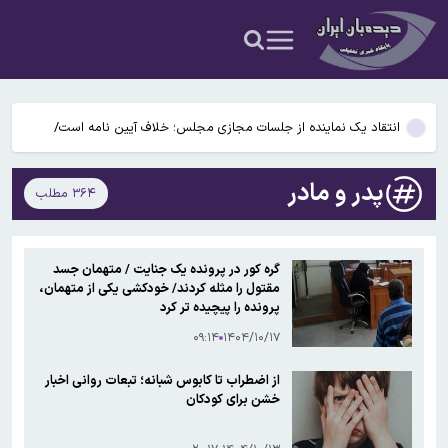
دندان هستند
رئیس اداره حفاظت محیط زیست شهرستان املش؛ثبت تصویر پرنده
کمیاب «هما» در ارتفاعات املش!
پوسته‌پوسته شدن پا نشانه چیست؟
انتقاد یک نماینده از جلسات مجازی مجلس؛ خلاف آیین نامه است/
آشفتگی بازار قیمت‌ها و کارگران تعدیل شده را ما باید کجا از مسئولین
توضیحات رییس سازمان سنجش درباره برگزاری کنکور ۱۴۰۵/ ماجرای
پیگیری کنیم؟
پدر و مادر
۳۶۴ مطلب
پیامک مشمولان سهمیه جنگ چیست؟
انقلاب دندانپزشکی؛ دانشمندان در حال آزمودن روش‌های رشد دوباره
دندان هستند
رئیس اداره حفاظت محیط زیست شهرستان املش؛ثبت تصویر پرنده
گره کور در پرونده یک جنایت / متهمان جسد
کمیاب «هما» در ارتفاعات املش!
مقتول را مثله کردند/ خودکشی یکی از متهمان،
پوسته‌پوسته شدن پا نشانه چیست؟
پرونده را پیچیده تر کرد
۰۹:۱۴
۱۴۰۴/۱۰/۱۷
از اضطراب تا کابوس شبانه؛ تبعات روانی اخبار
خشن برای کودکان