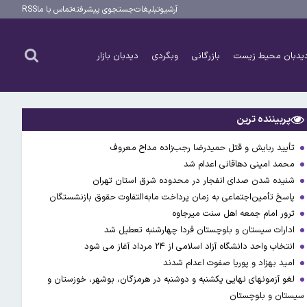
آرشیو
تبلیغات
جستجوی پیشرفته
تماس با ما
RSS
یدبان محیط زیست
بازرگانی
وبگردی
دیدبان بازار
پربیننده ترین
تأیید ربایش و قتل حمیدرضا رجب‌زاده مداح معروف
محمد امینی دهاقانی اعدام شد
شنیده شدن صدای انفجار در محدوده شرق استان تهران
پاسخ تأمین‌اجتماعی به زمان پرداخت مابه‌التفاوت حقوق بازنشستگان
ترور امام جمعه اهل سنت میرجاوه
ادارات سیستان و بلوچستان فردا چهارشنبه تعطیل شد
انتخاب واحد دانشگاه آزاد اسلامی از ۲۴ مرداد آغاز می شود
امید بهزاد و پوریا صفوت اعدام شدند
لغو آزمونهای نهایی یکشنبه و دوشنبه در هرمزگان، بوشهر، خوزستان و
سیستان و بلوچستان