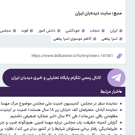
منبع: سایت دیده‌بان ایران
ایران
حجاب
خودکشی
دانش آموز
فوت
مجلس ش
اسرا پناهی
کاظم موسوی اسرا پناهی
کانال رسمی تلگرام پایگاه تحلیلی و خبری
دیدبان ایران
اخبار مرتبط
نماینده سقز در مجلس: کمیسیون امنیت ملی مجلس موضوع مرگ مهسا امین
نماینده آبادان: معترضان کف خیابان زیر ۱۸
مقاومتی باقی نمی‌ماند/ طی ۴۲ سال اخیر عملکرد ضعیفی داشتیم
گزارش کمیته حقیقت یاب مجلس درباره مهسا امینی: هیچگونه ضرب و جرح
علیرضابیگی: رفتار برخی مسئولان شرایط را در کشور بدتر می کند/ نظارت بر 