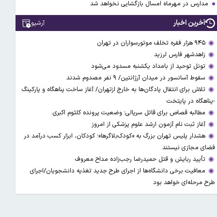
مدارس در مهرماه امسال بازگشایی نخواهد شد
آخرین اخبار
آرشیو
۹۴۵ هزار فقره تخلف موتورسواران در تهران
زاهدشهر فارس لرزید
تونل توحید از بامداد یکشنبه مسدود می‌شود
سقوط آسانسور در میدان آرژانتین/ ۹ نفر مصدوم شدند
تلاش برای انتقال پادگان‌ها به خارج ازتهران/ آغاز ساخت پناهگاه و پارکینگ
-پناهگاه در پایتخت
مطالبه قصاص برای قاتل سریالی؛ وضعیت پرونده کلثوم اکبری
آغاز ثبت نام آزمون ارشد علوم پزشکی از امروز
هشدار پلیس تهران بزرگ به «کودک‌بلاگرها»؛ کودکان، ابزار کسب درآمد در
فضای مجازی نیستند
تأیید ربایش و قتل حمیدرضا رجب‌زاده مداح معروف
معافیت برخی دانشگاه‌ها از اجرای طرح جدید تغذیه دانشجویان/اجرای
طرح مرحله‌ای خواهد بود