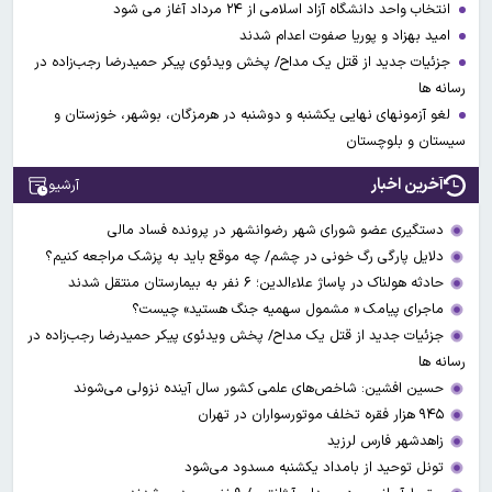
انتخاب واحد دانشگاه آزاد اسلامی از ۲۴ مرداد آغاز می شود
امید بهزاد و پوریا صفوت اعدام شدند
جزئیات جدید از قتل یک مداح/ پخش ویدئوی پیکر حمیدرضا رجب‌زاده در
رسانه ها
لغو آزمونهای نهایی یکشنبه و دوشنبه در هرمزگان، بوشهر، خوزستان و
سیستان و بلوچستان
آخرین اخبار
آرشیو
دستگیری عضو شورای شهر رضوانشهر در پرونده فساد مالی
دلایل پارگی رگ خونی در چشم/ چه موقع باید به پزشک مراجعه کنیم؟
حادثه هولناک در پاساژ علاءالدین؛ ۶ نفر به بیمارستان منتقل شدند
ماجرای پیامک « مشمول سهمیه جنگ هستید» چیست؟
جزئیات جدید از قتل یک مداح/ پخش ویدئوی پیکر حمیدرضا رجب‌زاده در
رسانه ها
حسین افشین: شاخص‌های علمی کشور سال آینده نزولی می‌شوند
۹۴۵ هزار فقره تخلف موتورسواران در تهران
زاهدشهر فارس لرزید
تونل توحید از بامداد یکشنبه مسدود می‌شود