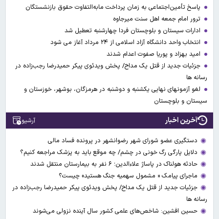
پاسخ تأمین‌اجتماعی به زمان پرداخت مابه‌التفاوت حقوق بازنشستگان
ترور امام جمعه اهل سنت میرجاوه
ادارات سیستان و بلوچستان فردا چهارشنبه تعطیل شد
انتخاب واحد دانشگاه آزاد اسلامی از ۲۴ مرداد آغاز می شود
امید بهزاد و پوریا صفوت اعدام شدند
جزئیات جدید از قتل یک مداح/ پخش ویدئوی پیکر حمیدرضا رجب‌زاده در
رسانه ها
لغو آزمونهای نهایی یکشنبه و دوشنبه در هرمزگان، بوشهر، خوزستان و
سیستان و بلوچستان
آخرین اخبار
آرشیو
دستگیری عضو شورای شهر رضوانشهر در پرونده فساد مالی
دلایل پارگی رگ خونی در چشم/ چه موقع باید به پزشک مراجعه کنیم؟
حادثه هولناک در پاساژ علاءالدین؛ ۶ نفر به بیمارستان منتقل شدند
ماجرای پیامک « مشمول سهمیه جنگ هستید» چیست؟
جزئیات جدید از قتل یک مداح/ پخش ویدئوی پیکر حمیدرضا رجب‌زاده در
رسانه ها
حسین افشین: شاخص‌های علمی کشور سال آینده نزولی می‌شوند