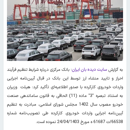
به گزارش
سایت دیده بان ایران
؛ بانک مرکزی درباره شرایط تنظیم فرآیند
احراز و تایید منشاء ارز توسط این بانک در قبال آیین‌نامه اجرایی
واردات خودروی کارکرده با صدور اطلاعیه‌ای تأکید کرد: هیئت وزیران
به استناد تبصره "3" ماده (11) الحاقی به قانون ساماندهی صنعت
خودرو مصوب سال 1402 مجلس شورای اسلامی، مبادرت به تنظیم
آیین‌نامه اجرایی واردات خودروی کارکرده طی تصویب‌نامه شماره
66538/ت 61687 ه مورخ 24/04/1403 نموده است.