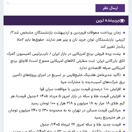
ارسال نظر
پربیننده ترین
زمان پرداخت معوقات فروردین و اردیبهشت بازنشستگان مشخص شد؟/
کریمی: بازنشستگان توان خرید نان و پنیر هم ندارند؛ حقوق‌ها باید ۲ماه
یک‌بار تغییر کند
پشت پرده فروش برنج آمریکایی در بازار ایران / نایب‌رئیس کمیسیون گمرک
اتاق بازرگانی ایران؛ ثبت سفارش کالاهای آمریکایی ممنوع است/ قاچاق برنج
آمریکایی صرفه اقتصادی ندارد
تأکید مدیرعامل هلدینگ خلیج‌فارس بر تسریع در اجرای پروژه‌های تأمین
برق شرکت‌های آسیب‌دیده با مشارکت مپنا
افزایش ۱۰۰ درصدی قیمت بنزین با موافقت سران قوا
افزایش قیمت طلا و سکه در بازار امروز ۵ مرداد ۱۴۰۵ +جدول قیمت/ هر
گرم طلای ۱۸ عیار به ۱۸ میلیون و ۳۱۸ هزار و ۱۰۰ تومان رسید
میانگین قیمت مسکن در تهران به به محدوده ۲۳۰ تا ۲۴۰ میلیون تومان
در هر مترمربع رسید
قیمت جدید طلا و سکه امروز ۲۶ تیرماه ۱۴۰۵/ جدول
قیمت زمان بازگشایی طلا و سکه امروز ۲۳ تیرماه ۱۴۰۵/ سکه مرز جدید