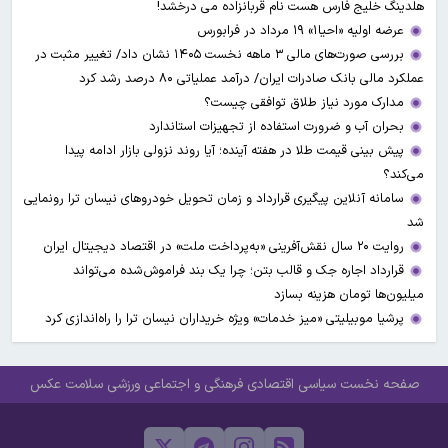
هلدینگ خلیج فارس هست نام قربانزاده می درخشد!
عرضه اولیه «احیا۱» ۱۹ مرداد در فرابورس
بررسی صورت‌های مالی ۳ ماهه نخست ۱۴۰۵ نشان داد/ تغییر مثبت در
عملکرد مالی بانک صادرات ایران/ درآمد عملیاتی ۸۰ درصد رشد کرد
مدارک مورد نیاز طلاق توافقی چیست؟
بحران آب و ضرورت استفاده از تجهیزات استاندارد
پیش بینی قیمت طلا در هفته آینده؛ آیا روند نزولی بازار ادامه پیدا
می‌کند؟
سامانه آنلاین پیگیری قرارداد‌ و زمان تحویل خودرو‌های نیسان ترا رونمایی
شد
روایت ۲۰ سال نقش‌آفرینی «به‌پرداخت ملت» در اقتصاد دیجیتال ایران
قرارداد اجاره جک و قالب بتن؛ چرا یک بند فراموش‌شده می‌تواند
میلیون‌ها تومان هزینه بسازد
پرشیا موبیلیتی «میز خدمات» ویژه خریداران نیسان ترا را راه‌اندازی کرد
صفحه نخست
سیاسی
اقتصادی
فرهنگی و اجتماعی
ورزشی
سلامت
عکس