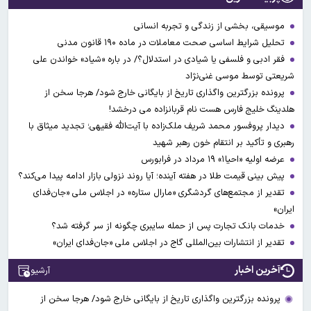
موسیقی، بخشی از زندگی و تجربه انسانی
تحلیل شرایط اساسی صحت معاملات در ماده ۱۹۰ قانون مدنی
فقر ادبی و فلسفی یا شیادی در استدلال؟/ در باره «شیاد» خواندن علی
شریعتی توسط موسی غنی‌نژاد
پرونده بزرگترین واگذاری تاریخ از بایگانی خارج شود/ هرجا سخن از
هلدینگ خلیج فارس هست نام قربانزاده می درخشد!
دیدار پروفسور محمد شریف ملک‌زاده با آیت‌الله فقیهی؛ تجدید میثاق با
رهبری و تأکید بر انتقام خون رهبر شهید
عرضه اولیه «احیا۱» ۱۹ مرداد در فرابورس
پیش بینی قیمت طلا در هفته آینده؛ آیا روند نزولی بازار ادامه پیدا می‌کند؟
تقدیر از مجتمع‌های گردشگری «مارال ستاره» در اجلاس ملی «جان‌فدای
ایران»
خدمات بانک تجارت پس از حمله سایبری چگونه از سر گرفته شد؟
تقدیر از انتشارات بین‌المللی گاج در اجلاس ملی «جان‌فدای ایران»
آخرین اخبار
آرشیو
پرونده بزرگترین واگذاری تاریخ از بایگانی خارج شود/ هرجا سخن از