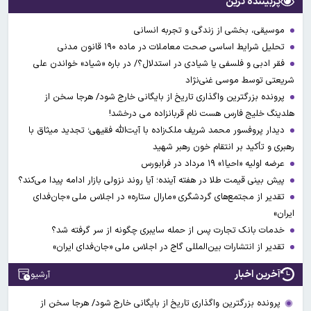
پربیننده ترین
موسیقی، بخشی از زندگی و تجربه انسانی
تحلیل شرایط اساسی صحت معاملات در ماده ۱۹۰ قانون مدنی
فقر ادبی و فلسفی یا شیادی در استدلال؟/ در باره «شیاد» خواندن علی
شریعتی توسط موسی غنی‌نژاد
پرونده بزرگترین واگذاری تاریخ از بایگانی خارج شود/ هرجا سخن از
هلدینگ خلیج فارس هست نام قربانزاده می درخشد!
دیدار پروفسور محمد شریف ملک‌زاده با آیت‌الله فقیهی؛ تجدید میثاق با
رهبری و تأکید بر انتقام خون رهبر شهید
عرضه اولیه «احیا۱» ۱۹ مرداد در فرابورس
پیش بینی قیمت طلا در هفته آینده؛ آیا روند نزولی بازار ادامه پیدا می‌کند؟
تقدیر از مجتمع‌های گردشگری «مارال ستاره» در اجلاس ملی «جان‌فدای
ایران»
خدمات بانک تجارت پس از حمله سایبری چگونه از سر گرفته شد؟
تقدیر از انتشارات بین‌المللی گاج در اجلاس ملی «جان‌فدای ایران»
آخرین اخبار
آرشیو
پرونده بزرگترین واگذاری تاریخ از بایگانی خارج شود/ هرجا سخن از