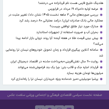
هلدینگ خلیج فارس هست نام قربانزاده می درخشد!
عرضه اولیه «احیا۱» ۱۹ مرداد در فرابورس
بررسی صورت‌های مالی ۳ ماهه نخست ۱۴۰۵ نشان داد/ تغییر مثبت در
عملکرد مالی بانک صادرات ایران/ درآمد عملیاتی ۸۰ درصد رشد کرد
مدارک مورد نیاز طلاق توافقی چیست؟
بحران آب و ضرورت استفاده از تجهیزات استاندارد
پیش بینی قیمت طلا در هفته آینده؛ آیا روند نزولی بازار ادامه پیدا
می‌کند؟
سامانه آنلاین پیگیری قرارداد‌ و زمان تحویل خودرو‌های نیسان ترا رونمایی
شد
روایت ۲۰ سال نقش‌آفرینی «به‌پرداخت ملت» در اقتصاد دیجیتال ایران
قرارداد اجاره جک و قالب بتن؛ چرا یک بند فراموش‌شده می‌تواند
میلیون‌ها تومان هزینه بسازد
پرشیا موبیلیتی «میز خدمات» ویژه خریداران نیسان ترا را راه‌اندازی کرد
صفحه نخست
سیاسی
اقتصادی
فرهنگی و اجتماعی
ورزشی
سلامت
عکس