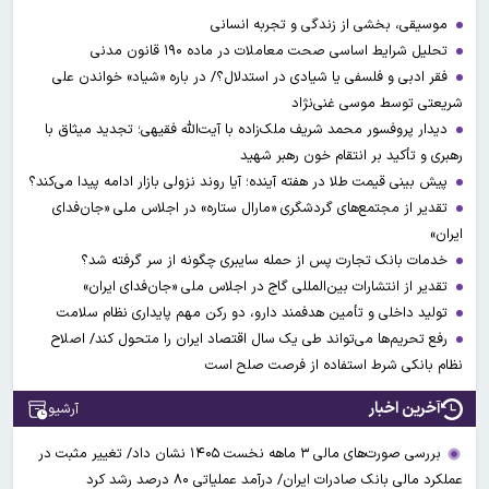
موسیقی، بخشی از زندگی و تجربه انسانی
تحلیل شرایط اساسی صحت معاملات در ماده ۱۹۰ قانون مدنی
فقر ادبی و فلسفی یا شیادی در استدلال؟/ در باره «شیاد» خواندن علی
شریعتی توسط موسی غنی‌نژاد
دیدار پروفسور محمد شریف ملک‌زاده با آیت‌الله فقیهی؛ تجدید میثاق با
رهبری و تأکید بر انتقام خون رهبر شهید
پیش بینی قیمت طلا در هفته آینده؛ آیا روند نزولی بازار ادامه پیدا می‌کند؟
تقدیر از مجتمع‌های گردشگری «مارال ستاره» در اجلاس ملی «جان‌فدای
ایران»
خدمات بانک تجارت پس از حمله سایبری چگونه از سر گرفته شد؟
تقدیر از انتشارات بین‌المللی گاج در اجلاس ملی «جان‌فدای ایران»
تولید داخلی و تأمین هدفمند دارو، دو رکن مهم پایداری نظام سلامت
رفع تحریم‌ها می‌تواند طی یک سال اقتصاد ایران را متحول کند/ اصلاح
نظام بانکی شرط استفاده از فرصت صلح است
آخرین اخبار
آرشیو
بررسی صورت‌های مالی ۳ ماهه نخست ۱۴۰۵ نشان داد/ تغییر مثبت در
عملکرد مالی بانک صادرات ایران/ درآمد عملیاتی ۸۰ درصد رشد کرد