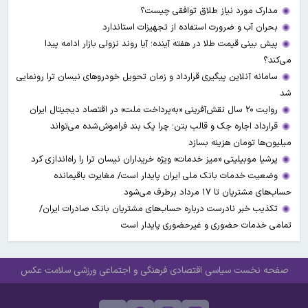
مدارک مورد نیاز طلاق توافقی چیست؟
بحران آب و ضرورت استفاده از تجهیزات استاندارد
پیش بینی قیمت طلا در هفته آینده؛ آیا روند نزولی بازار ادامه پیدا
می‌کند؟
سامانه آنلاین پیگیری قرارداد‌ و زمان تحویل خودرو‌های نیسان ترا رونمایی
شد
روایت ۲۰ سال نقش‌آفرینی «به‌پرداخت ملت» در اقتصاد دیجیتال ایران
قرارداد اجاره جک و قالب بتن؛ چرا یک بند فراموش‌شده می‌تواند
میلیون‌ها تومان هزینه بسازد
پرشیا موبیلیتی «میز خدمات» ویژه خریداران نیسان ترا را راه‌اندازی کرد
وضعیت خدمات بانک ملی ایران پایدار است/ مغایرت‌ باقیمانده
حساب‌های مشتریان تا ۱۷ مرداد برطرف می‌شود
تکذیب خبر نادرست درباره حساب‌های مشتریان بانک صادرات ایران/
تمامی خدمات حضوری و غیرحضوری پایدار است
صفحه نخست
سیاسی
اقتصادی
فرهنگی و اجتماعی
ورزشی
سلامت
عکس