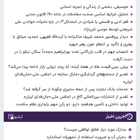
موسیقی، بخشی از زندگی و تجربه انسانی
تحلیل شرایط اساسی صحت معاملات در ماده ۱۹۰ قانون مدنی
فقر ادبی و فلسفی یا شیادی در استدلال؟/ در باره «شیاد» خواندن علی
شریعتی توسط موسی غنی‌نژاد
دیدار پروفسور محمد شریف ملک‌زاده با آیت‌الله فقیهی؛ تجدید میثاق با
رهبری و تأکید بر انتقام خون رهبر شهید
انتصاب مهم در قلب بازرگانی نفت؛ پورابراهیم مجدداً سکان نیکو را در
دست گرفت
پیش بینی قیمت طلا در هفته آینده؛ آیا روند نزولی بازار ادامه پیدا می‌کند؟
تقدیر از مجتمع‌های گردشگری «مارال ستاره» در اجلاس ملی «جان‌فدای
ایران»
خدمات بانک تجارت پس از حمله سایبری چگونه از سر گرفته شد؟
تقدیر از انتشارات بین‌المللی گاج در اجلاس ملی «جان‌فدای ایران»
تولید داخلی و تأمین هدفمند دارو، دو رکن مهم پایداری نظام سلامت
آخرین اخبار
آرشیو
مدارک مورد نیاز طلاق توافقی چیست؟
بحران آب و ضرورت استفاده از تجهیزات استاندارد