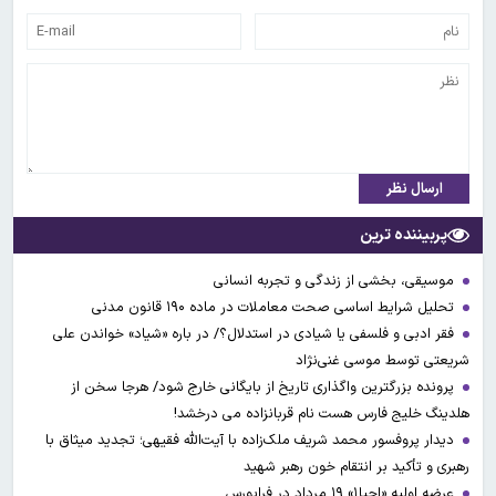
ارسال نظر
پربیننده ترین
موسیقی، بخشی از زندگی و تجربه انسانی
تحلیل شرایط اساسی صحت معاملات در ماده ۱۹۰ قانون مدنی
فقر ادبی و فلسفی یا شیادی در استدلال؟/ در باره «شیاد» خواندن علی
شریعتی توسط موسی غنی‌نژاد
پرونده بزرگترین واگذاری تاریخ از بایگانی خارج شود/ هرجا سخن از
هلدینگ خلیج فارس هست نام قربانزاده می درخشد!
دیدار پروفسور محمد شریف ملک‌زاده با آیت‌الله فقیهی؛ تجدید میثاق با
رهبری و تأکید بر انتقام خون رهبر شهید
عرضه اولیه «احیا۱» ۱۹ مرداد در فرابورس