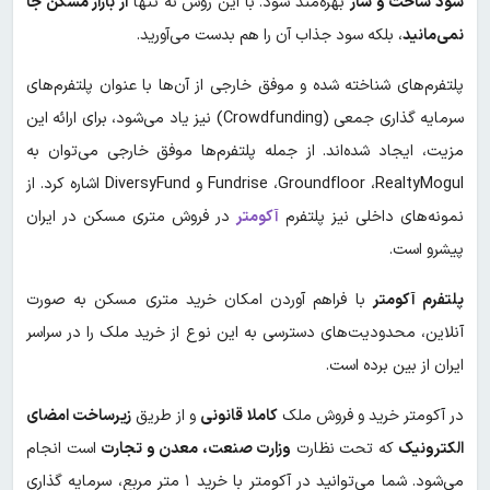
سود ساخت و ساز
بهره‌مند شود. با این روش نه تنها
از بازار مسکن جا
نمی‌مانید
، بلکه سود جذاب آن را هم بدست می‌آورید.
پلتفرم‌های شناخته شده و موفق خارجی از آن‌ها با عنوان پلتفرم‌های
سرمایه گذاری جمعی (Crowdfunding) نیز یاد می‌شود، برای ارائه این
مزیت، ایجاد شده‌اند. از جمله پلتفرم‌ها موفق خارجی می‌توان به
Fundrise ،Groundfloor ،RealtyMogul و DiversyFund اشاره کرد. از
نمونه‌های داخلی نیز پلتفرم
آکومتر
در فروش متری مسکن در ایران
پیشرو است.
پلتفرم آکومتر
با فراهم آوردن امکان خرید متری مسکن به صورت
آنلاین، محدودیت‌های دسترسی به این نوع از خرید ملک را در سراسر
ایران از بین برده است.
در آکومتر خرید و فروش ملک
کاملا قانونی
و از طریق
زیرساخت امضای
الکترونیک
که تحت نظارت
وزارت صنعت، معدن و تجارت
است انجام
می‌شود. شما می‌توانید در آکومتر با خرید ۱ متر مربع، سرمایه گذاری