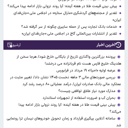
پیش بینی قیمت طلا در هفته آینده؛ آیا روند نزولی بازار ادامه پیدا می‌کند؟
تقدیر از مجتمع‌های گردشگری «مارال ستاره» در اجلاس ملی «جان‌فدای
ایران»
خدمات بانک تجارت پس از حمله سایبری چگونه از سر گرفته شد؟
تقدیر از انتشارات بین‌المللی گاج در اجلاس ملی «جان‌فدای ایران»
آخرین اخبار
آرشیو
پرونده بزرگترین واگذاری تاریخ از بایگانی خارج شود/ هرجا سخن از
هلدینگ خلیج فارس هست نام قربانزاده می درخشد!
عرضه اولیه «احیا۱» ۱۹ مرداد در فرابورس
بررسی صورت‌های مالی ۳ ماهه نخست ۱۴۰۵ نشان داد/ تغییر مثبت در
عملکرد مالی بانک صادرات ایران/ درآمد عملیاتی ۸۰ درصد رشد کرد
مدارک مورد نیاز طلاق توافقی چیست؟
بحران آب و ضرورت استفاده از تجهیزات استاندارد
پیش بینی قیمت طلا در هفته آینده؛ آیا روند نزولی بازار ادامه پیدا
می‌کند؟
سامانه آنلاین پیگیری قرارداد‌ و زمان تحویل خودرو‌های نیسان ترا رونمایی
شد