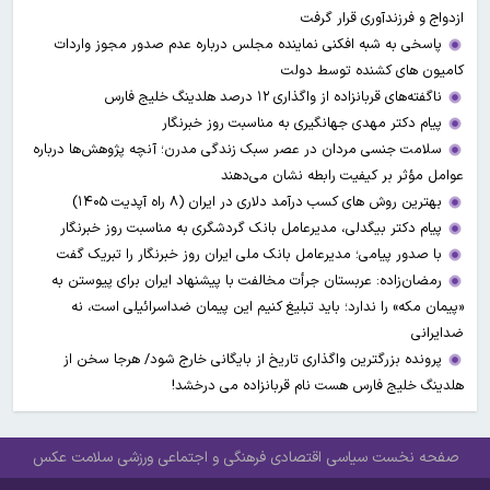
ازدواج و فرزندآوری قرار گرفت
پاسخی به شبه افکنی نماینده مجلس درباره عدم صدور مجوز واردات
کامیون های کشنده توسط دولت
ناگفته‌های قربانزاده از واگذاری ۱۲ درصد هلدینگ خلیج فارس
پیام دکتر مهدی جهانگیری به مناسبت روز خبرنگار
سلامت جنسی مردان در عصر سبک زندگی مدرن؛ آنچه پژوهش‌ها درباره
عوامل مؤثر بر کیفیت رابطه نشان می‌دهند
بهترین روش های کسب درآمد دلاری در ایران (۸ راه آپدیت ۱۴۰۵)
پیام دکتر بیگدلی، مدیرعامل بانک گردشگری به مناسبت روز خبرنگار
با صدور پیامی؛ مدیرعامل بانک ملی ایران روز خبرنگار را تبریک گفت
رمضان‌زاده: عربستان جرأت مخالفت با پیشنهاد ایران برای پیوستن به
«پیمان مکه» را ندارد؛ باید تبلیغ کنیم این پیمان ضداسرائیلی است، نه
ضدایرانی
پرونده بزرگترین واگذاری تاریخ از بایگانی خارج شود/ هرجا سخن از
هلدینگ خلیج فارس هست نام قربانزاده می درخشد!
صفحه نخست
سیاسی
اقتصادی
فرهنگی و اجتماعی
ورزشی
سلامت
عکس