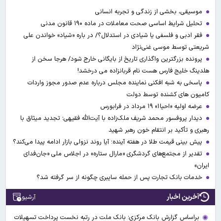
موسیقی، بخشی از زندگی و تجربه انسانی
تحلیل شرایط اساسی صحت معاملات در ماده ۱۹۰ قانون مدنی
فقر ادبی و فلسفی یا شیادی در استدلال؟/ در باره «شیاد» خواندن علی
شریعتی توسط موسی غنی‌نژاد
پرونده بزرگترین واگذاری تاریخ از بایگانی خارج شود/ هرجا سخن از
هلدینگ خلیج فارس هست نام قربانزاده می درخشد!
پاسخی به شبه افکنی نماینده مجلس درباره عدم صدور مجوز واردات
کامیون های کشنده توسط دولت
عرضه اولیه «احیا۱» ۱۹ مرداد در فرابورس
دیدار پروفسور محمد شریف ملک‌زاده با آیت‌الله فقیهی؛ تجدید میثاق با
رهبری و تأکید بر انتقام خون رهبر شهید
پیش بینی قیمت طلا در هفته آینده؛ آیا روند نزولی بازار ادامه پیدا می‌کند؟
تقدیر از مجتمع‌های گردشگری «مارال ستاره» در اجلاس ملی «جان‌فدای
ایران»
خدمات بانک تجارت پس از حمله سایبری چگونه از سر گرفته شد؟
آخرین اخبار
آرشیو
براساس گزارش بانک مرکزی؛ بانک ملت در رتبه نخست پرداخت تسهیلات